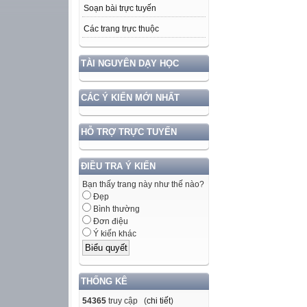
Soạn bài trực tuyến
Các trang trực thuộc
TÀI NGUYÊN DẠY HỌC
CÁC Ý KIẾN MỚI NHẤT
HỖ TRỢ TRỰC TUYẾN
ĐIỀU TRA Ý KIẾN
Bạn thấy trang này như thế nào?
Đẹp
Bình thường
Đơn điệu
Ý kiến khác
THỐNG KÊ
54365
truy cập (
chi tiết
)