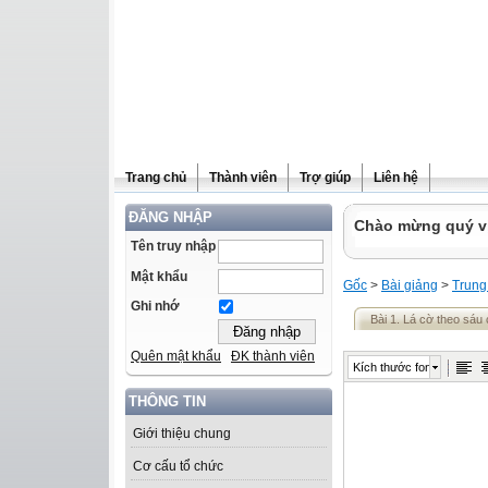
Trang chủ
Thành viên
Trợ giúp
Liên hệ
ĐĂNG NHẬP
Chào mừng quý vị 
Tên truy nhập
Mật khẩu
Gốc
>
Bài giảng
>
Trung
Ghi nhớ
Bài 1. Lá cờ theo sáu
Quên mật khẩu
ĐK thành viên
Kích thước font
THÔNG TIN
Giới thiệu chung
Cơ cấu tổ chức