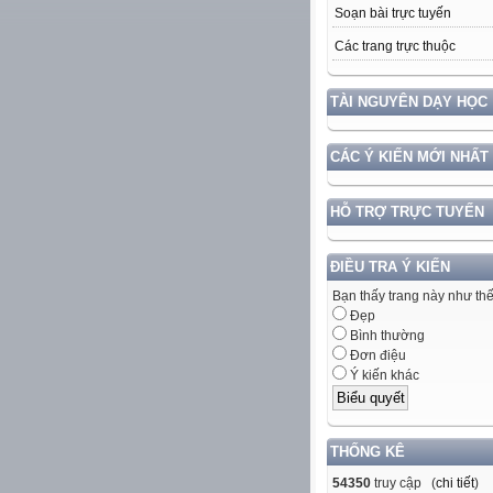
Soạn bài trực tuyến
Các trang trực thuộc
TÀI NGUYÊN DẠY HỌC
CÁC Ý KIẾN MỚI NHẤT
HỖ TRỢ TRỰC TUYẾN
ĐIỀU TRA Ý KIẾN
Bạn thấy trang này như th
Đẹp
Bình thường
Đơn điệu
Ý kiến khác
THỐNG KÊ
54350
truy cập (
chi tiết
)