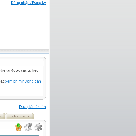
Đăng nhập / Đăng ký
ể tải được các tài liệu
hoặc
xem phim hướng dẫn
Đưa giáo án lên
ả
Lịch sử tải về