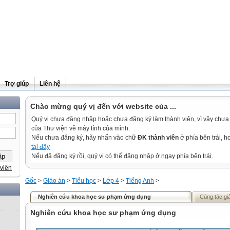
Trợ giúp
Liên hệ
Chào mừng quý vị đến với website của ...
Quý vị chưa đăng nhập hoặc chưa đăng ký làm thành viên, vì vậy chưa th
của Thư viện về máy tính của mình.
Nếu chưa đăng ký, hãy nhấn vào chữ
ĐK thành viên
ở phía bên trái, 
tại đây
Nếu đã đăng ký rồi, quý vị có thể đăng nhập ở ngay phía bên trái.
viên
Gốc
>
Giáo án
>
Tiểu học
>
Lớp 4
>
Tiếng Anh
>
Nghiên cứu khoa học sư phạm ứng dụng
Cùng tác gi
Nghiên cứu khoa học sư phạm ứng dụng