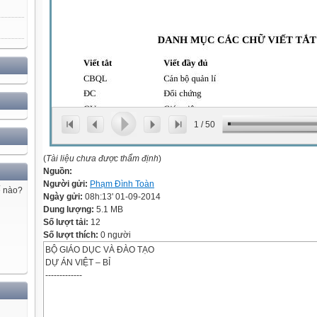
1
/
50
(
Tài liệu chưa được thẩm định
)
Nguồn:
Người gửi:
Phạm Đình Toàn
ế nào?
Ngày gửi:
08h:13' 01-09-2014
Dung lượng:
5.1 MB
Số lượt tải:
12
Số lượt thích:
0 người
BỘ GIÁO DỤC VÀ ĐÀO TẠO
DỰ ÁN VIỆT – BỈ
-------------