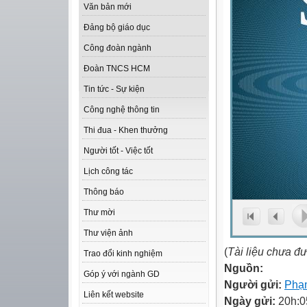
Văn bản mới
Đảng bộ giáo dục
Công đoàn ngành
Đoàn TNCS HCM
Tin tức - Sự kiện
Công nghệ thông tin
Thi đua - Khen thưởng
Người tốt - Việc tốt
Lịch công tác
Thông báo
Thư mời
Thư viện ảnh
(
Tài liệu chưa đ
Trao đổi kinh nghiệm
Nguồn:
Góp ý với ngành GD
Người gửi:
Phạ
Liên kết website
Ngày gửi:
20h:0