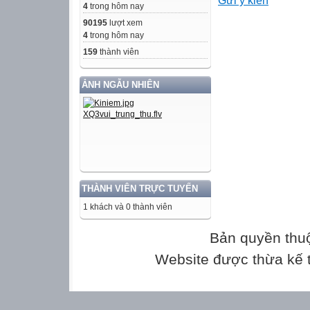
Gửi ý kiến
cách.Truyện này
4
trong hôm nay
gian thường gặp
90195
lượt xem
nhưng cuối cùng
4
trong hôm nay
phúc.
159
thành viên
Bài học rút ra t
ẢNH NGẪU NHIÊN
Dừa đó là sống 
dân gian ở hiền 
có trả. Mọi ngư
chỉ siêng năng 
việc cố gắng.
THÀNH VIÊN TRỰC TUYẾN
Với câu chuyện 
1 khách và 0 thành viên
cho mỗi bạn nhỏ 
lao động, có tì
Bản quyền thu
và niềm tin vào 
Website được thừa kế
sản phẩm từ vỏ