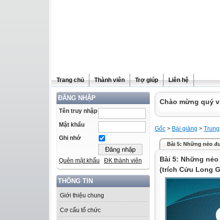
Trang chủ
Thành viên
Trợ giúp
Liên hệ
ĐĂNG NHẬP
Chào mừng quý vị 
Tên truy nhập
Mật khẩu
Gốc
>
Bài giảng
>
Trung
Ghi nhớ
Bài 5: Những nẻo đư
Bài 5: Những nẻo
Quên mật khẩu
ĐK thành viên
(trích Cửu Long G
THÔNG TIN
Giới thiệu chung
Cơ cấu tổ chức