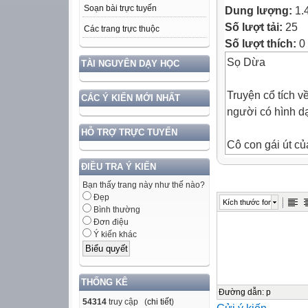
Soạn bài trực tuyến
Dung lượng:
1.
Số lượt tải:
25
Các trang trực thuộc
Số lượt thích:
0
Sọ Dừa
TÀI NGUYÊN DẠY HỌC
Truyện cổ tích v
CÁC Ý KIẾN MỚI NHẤT
người có hình d
HỖ TRỢ TRỰC TUYẾN
Cô con gái út củ
thấy Sọ Dừa biế
ĐIỀU TRA Ý KIẾN
khôi ngô tuấn tú
Bạn thấy trang này như thế nào?
Đẹp
Kích thước font
Ò ó o, phải thuy
Bình thường
Đơn điệu
Ý kiến khác
Câu chuyện Sọ 
nhiều chi tiết sự
Tác giả dân gia
THỐNG KÊ
vật có số phận v
Đường dẫn
:
p
54314
truy cập (
chi tiết
)