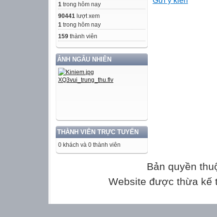
Gửi ý kiến
1
trong hôm nay
tỉ lệ phần trăm t
90441
lượt xem
học sinh lớp 7
1
trong hôm nay
159
thành viên
phim hài
ẢNH NGẪU NHIÊN
36%
25%
14%
Phiêu lưu, mạo
hiểm
THÀNH VIÊN TRỰC TUYẾN
phim hình sự
0 khách và 0 thành viên
25%
Bản quyền thu
Website được thừa kế
phim hoạt hình
Phân tích biểu đ