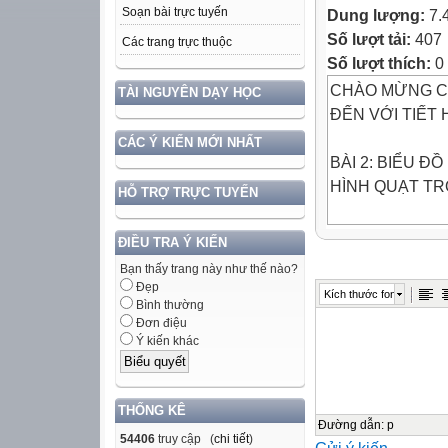
Soạn bài trực tuyến
Dung lượng:
7.
Số lượt tải:
407
Các trang trực thuộc
Số lượt thích:
0
CHÀO MỪNG C
TÀI NGUYÊN DẠY HỌC
ĐẾN VỚI TIẾT
CÁC Ý KIẾN MỚI NHẤT
BÀI 2: BIỂU ĐỒ
HÌNH QUẠT T
HỖ TRỢ TRỰC TUYẾN
3. PHÂN TÍCH 
ĐIỀU TRA Ý KIẾN
HÌNH QUẠT T
Bạn thấy trang này như thế nào?
Muốn phân tích d
Đẹp
Kích thước font
tròn ta nên chú ý
Bình thường
Đơn điệu
a) Biểu đồ biểu d
Ý kiến khác
b) Có bao nhiêu
c) Đối tượng nào
d) Đối tượng nào
THỐNG KÊ
e) Tương quan tỉ
Đường dẫn
:
p
54406
truy cập (
chi tiết
)