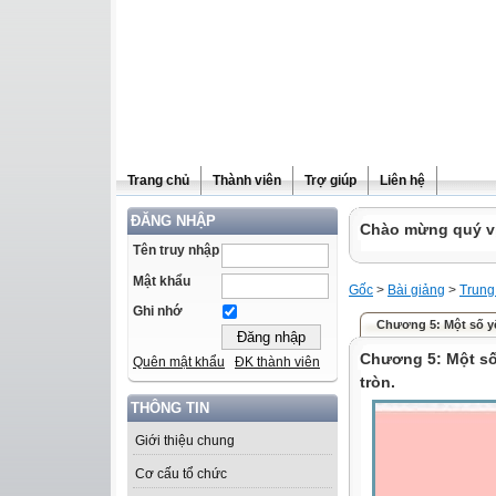
Trang chủ
Thành viên
Trợ giúp
Liên hệ
ĐĂNG NHẬP
Chào mừng quý vị 
Tên truy nhập
Mật khẩu
Gốc
>
Bài giảng
>
Trung
Ghi nhớ
Chương 5: Một số yếu
Chương 5: Một số 
Quên mật khẩu
ĐK thành viên
tròn.
THÔNG TIN
Giới thiệu chung
Cơ cấu tổ chức