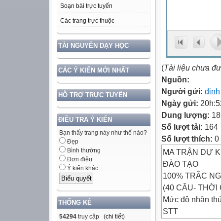
Soạn bài trực tuyến
Các trang trực thuộc
TÀI NGUYÊN DẠY HỌC
(
Tài liệu chưa đ
CÁC Ý KIẾN MỚI NHẤT
Nguồn:
Người gửi:
đinh
HỖ TRỢ TRỰC TUYẾN
Ngày gửi:
20h:5
Dung lượng:
18
ĐIỀU TRA Ý KIẾN
Số lượt tải:
164
Bạn thấy trang này như thế nào?
Số lượt thích:
0
Đẹp
Bình thường
MA TRẬN DỰ K
Đơn điệu
ĐÀO TẠO
Ý kiến khác
100% TRẮC NG
(40 CÂU- THỜI
Mức độ nhận th
THỐNG KÊ
STT
54294
truy cập (
chi tiết
)