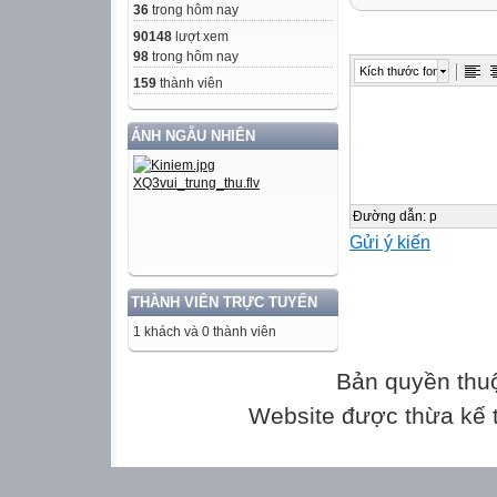
36
trong hôm nay
1
90148
lượt xem
98
trong hôm nay
Kích thước font
Nội dung kiến
159
thành viên
thức
ẢNH NGẪU NHIÊN
Đơn vị kiến thức
Trọng âm
Đường dẫn
:
p
Gửi ý kiến
Trọng âm với từ 
Trọng âm với từ 
THÀNH VIÊN TRỰC TUYẾN
Phát âm của các
1 khách và 0 thành viên
âm đôi
Phát âm của các
Bản quyền thu
cuối
Website được thừa kế
Phát âm đuôi “s, 
Phát âm các từ
Verb Tense (Thì 