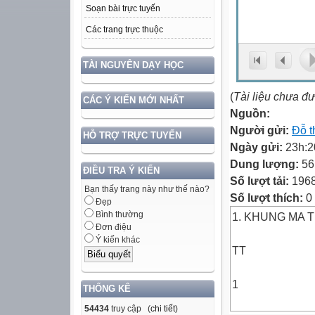
Soạn bài trực tuyến
Các trang trực thuộc
TÀI NGUYÊN DẠY HỌC
(
Tài liệu chưa đ
CÁC Ý KIẾN MỚI NHẤT
Nguồn:
Người gửi:
Đỗ t
HỖ TRỢ TRỰC TUYẾN
Ngày gửi:
23h:2
Dung lượng:
56
ĐIỀU TRA Ý KIẾN
Số lượt tải:
196
Bạn thấy trang này như thế nào?
Số lượt thích:
0
Đẹp
Bình thường
1. KHUNG MA T
Đơn điệu
Ý kiến khác
TT
1
THỐNG KÊ
54434
truy cập (
chi tiết
)