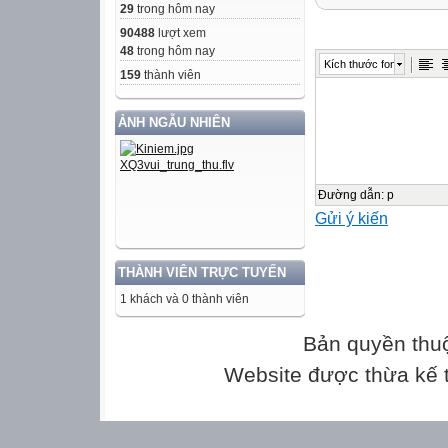
2
29
trong hôm nay
90488
lượt xem
Chủ đề
48
trong hôm nay
Kích thước font
159
thành viên
Phân số
ẢNH NGẪU NHIÊN
Số thập
phân
Đường dẫn
:
p
Gửi ý kiến
Nhận biết
TNKQ
TL
THÀNH VIÊN TRỰC TUYẾN
Mở rộng phân số
1 khách và 0 thành viên
2
bằng nhau.
Bản quyền thu
(0,5đ)
Website được thừa kế
Các phép tính v
Hai bài toán cơ
số