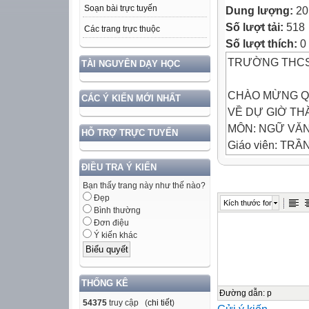
Soạn bài trực tuyến
Dung lượng:
20
Số lượt tải:
518
Các trang trực thuộc
Số lượt thích:
0
TRƯỜNG THCS
TÀI NGUYÊN DẠY HỌC
CHÀO MỪNG Q
CÁC Ý KIẾN MỚI NHẤT
VỀ DỰ GIỜ TH
MÔN: NGỮ VĂ
HỖ TRỢ TRỰC TUYẾN
Giáo viên: TRẦ
TỔ : KHXH
ĐIỀU TRA Ý KIẾN
Bạn thấy trang này như thế nào?
NGỮ
Đẹp
Kích thước font
VĂN 6
Bình thường
Đơn điệu
Ý kiến khác
THỰC HÀNH TI
Khởi động
THỐNG KÊ
 Giành quyền tr
Đường dẫn
:
p
54375
truy cập (
chi tiết
)