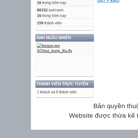
Gửi ý kiến
 Sau khi cô giáo
16
trong hôm nay
giơ tay, bạn nào
90332
lượt xem
 Bạn nào có câu 
16
trong hôm nay
sẽ được nhận 1 
159
thành viên
Câu 1: Xét về c
ẢNH NGẪU NHIÊN
thành phần chính
Xét về cấu tạo n
phần chính đó là
-Chủ ngữ
- Vị ngữ.
THÀNH VIÊN TRỰC TUYẾN
1 khách và 0 thành viên
Câu 2: Trạng ng
Bản quyền thu
Câu 3: Trạng ng
Website được thừa kế
là:
-> là cụm từ “ Tr