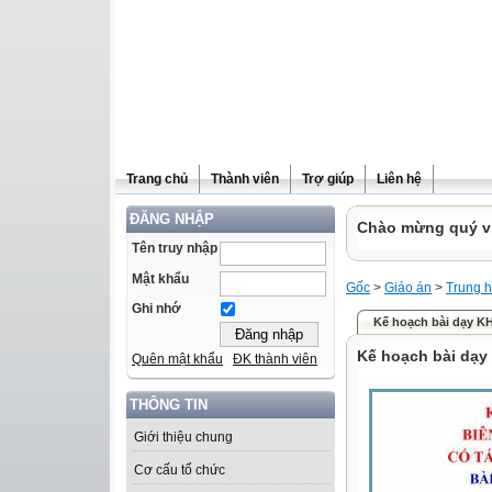
Trang chủ
Thành viên
Trợ giúp
Liên hệ
ĐĂNG NHẬP
Chào mừng quý vị 
Tên truy nhập
Mật khẩu
Gốc
>
Giáo án
>
Trung h
Ghi nhớ
Kế hoạch bài dạy K
Kế hoạch bài dạy
Quên mật khẩu
ĐK thành viên
THÔNG TIN
Giới thiệu chung
Cơ cấu tổ chức