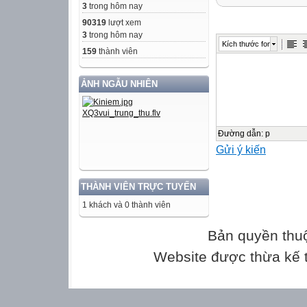
3
trong hôm nay
90319
lượt xem
3
trong hôm nay
Kích thước font
159
thành viên
ẢNH NGẪU NHIÊN
Đường dẫn
:
p
Gửi ý kiến
THÀNH VIÊN TRỰC TUYẾN
1 khách và 0 thành viên
Bản quyền thu
Website được thừa kế