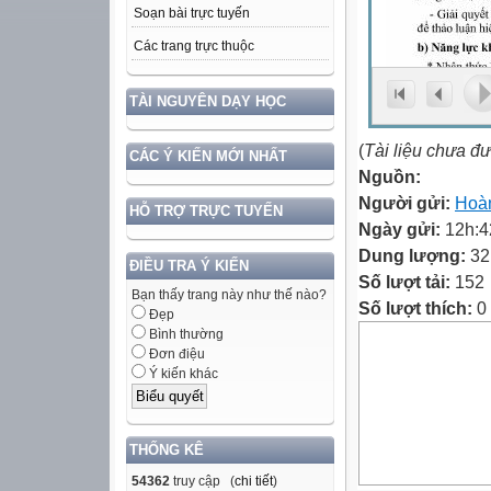
Soạn bài trực tuyến
Các trang trực thuộc
TÀI NGUYÊN DẠY HỌC
(
Tài liệu chưa đ
CÁC Ý KIẾN MỚI NHẤT
Nguồn:
Người gửi:
Hoàn
HỖ TRỢ TRỰC TUYẾN
Ngày gửi:
12h:4
Dung lượng:
32
ĐIỀU TRA Ý KIẾN
Số lượt tải:
152
Bạn thấy trang này như thế nào?
Số lượt thích:
0
Đẹp
Bình thường
Đơn điệu
Ý kiến khác
THỐNG KÊ
54362
truy cập (
chi tiết
)