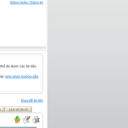
Đăng nhập / Đăng ký
ể tải được các tài liệu
hoặc
xem phim hướng dẫn
Đưa đề thi lên
ả
Lịch sử tải về