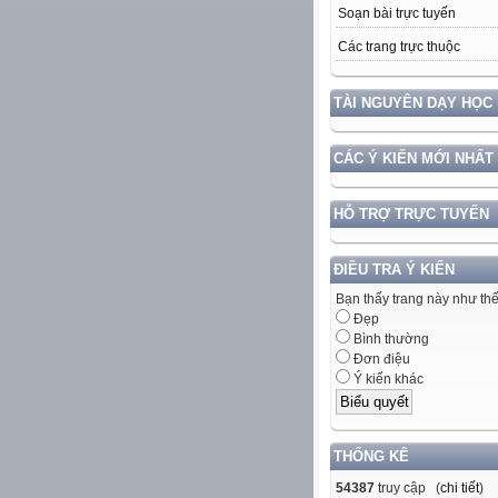
Soạn bài trực tuyến
Các trang trực thuộc
TÀI NGUYÊN DẠY HỌC
CÁC Ý KIẾN MỚI NHẤT
HỖ TRỢ TRỰC TUYẾN
ĐIỀU TRA Ý KIẾN
Bạn thấy trang này như th
Đẹp
Bình thường
Đơn điệu
Ý kiến khác
THỐNG KÊ
54387
truy cập (
chi tiết
)