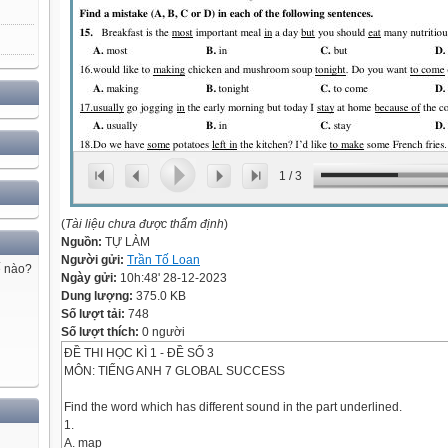
1
/
3
(
Tài liệu chưa được thẩm định
)
Nguồn:
TỰ LÀM
Người gửi:
Trần Tố Loan
ế nào?
Ngày gửi:
10h:48' 28-12-2023
Dung lượng:
375.0 KB
Số lượt tải:
748
Số lượt thích:
0 người
ĐỀ THI HỌC KÌ 1 - ĐỀ SỐ 3
MÔN: TIẾNG ANH 7 GLOBAL SUCCESS
Find the word which has different sound in the part underlined.
1.
A. map