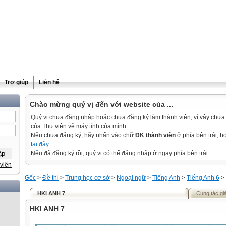
Trợ giúp
Liên hệ
Chào mừng quý vị đến với website của ...
Quý vị chưa đăng nhập hoặc chưa đăng ký làm thành viên, vì vậy chưa th
của Thư viện về máy tính của mình.
Nếu chưa đăng ký, hãy nhấn vào chữ
ĐK thành viên
ở phía bên trái, 
tại đây
Nếu đã đăng ký rồi, quý vị có thể đăng nhập ở ngay phía bên trái.
viên
Gốc
>
Đề thi
>
Trung học cơ sở
>
Ngoại ngữ
>
Tiếng Anh
>
Tiếng Anh 6
>
HKI ANH 7
Cùng tác gi
HKI ANH 7