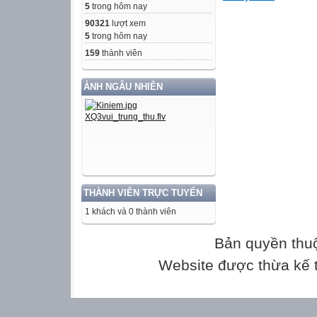
5
trong hôm nay
90321
lượt xem
B
5
trong hôm nay
159
thành viên
Cạnh góc vuông
ẢNH NGẪU NHIÊN
c
b
A
a
THÀNH VIÊN TRỰC TUYẾN
1 khách và 0 thành viên
C
Bản quyền thu
Cạnh góc vuông
Website được thừa kế
ABC vu«ng t¹i A