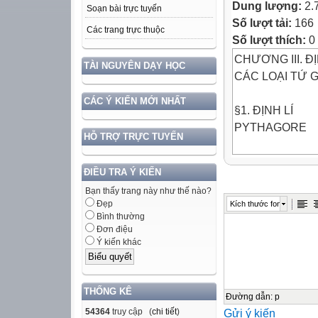
Dung lượng:
2.
Soạn bài trực tuyến
Số lượt tải:
166
Các trang trực thuộc
Số lượt thích:
0
CHƯƠNG III. Đ
TÀI NGUYÊN DẠY HỌC
CÁC LOẠI TỨ 
CÁC Ý KIẾN MỚI NHẤT
§1. ĐỊNH LÍ
PYTHAGORE
HỖ TRỢ TRỰC TUYẾN
KHỞI ĐỘNG
ĐIỀU TRA Ý KIẾN
Hãy so sánh diệ
Bạn thấy trang này như thế nào?
diện tích của h
Đẹp
Kích thước font
Bình thường
8 tam giác
Đơn điệu
Ý kiến khác
2 hình vuông
THỐNG KÊ
Định lí Py-ta-go
Đường dẫn
:
p
54364
truy cập (
chi tiết
)
Gửi ý kiến
Cạnh huyền