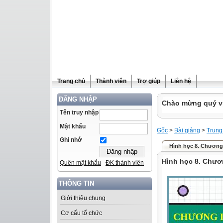
Trang chủ
Thành viên
Trợ giúp
Liên hệ
ĐĂNG NHẬP
Chào mừng quý vị 
Tên truy nhập
Mật khẩu
Gốc
>
Bài giảng
>
Trung
Ghi nhớ
Hình học 8. Chương
Hình học 8. Chươ
Quên mật khẩu
ĐK thành viên
THÔNG TIN
Giới thiệu chung
Cơ cấu tổ chức