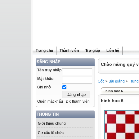
Trang chủ
Thành viên
Trợ giúp
Liên hệ
ĐĂNG NHẬP
Chào mừng quý vị 
Tên truy nhập
Mật khẩu
Gốc
>
Bài giảng
>
Trung
Ghi nhớ
hinh hoc 6
hinh hoc 6
Quên mật khẩu
ĐK thành viên
THÔNG TIN
Giới thiệu chung
Cơ cấu tổ chức