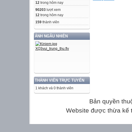
12
trong hôm nay
nhau, tôi là ai?
90203
lượt xem
12
trong hôm nay
Tôi là hình
159
thành viên
chữ nhật.
ẢNH NGẪU NHIÊN
KHỞI ĐỘNG
Trò chơi: Tôi là 
Tôi là hình có b
đỉnh, tôi là ai?
THÀNH VIÊN TRỰC TUYẾN
Tôi là hình
1 khách và 0 thành viên
tam giác.
Bản quyền thu
KHỞI ĐỘNG
Website được thừa kế
Trò chơi: Tôi là 
Tôi là hình có m