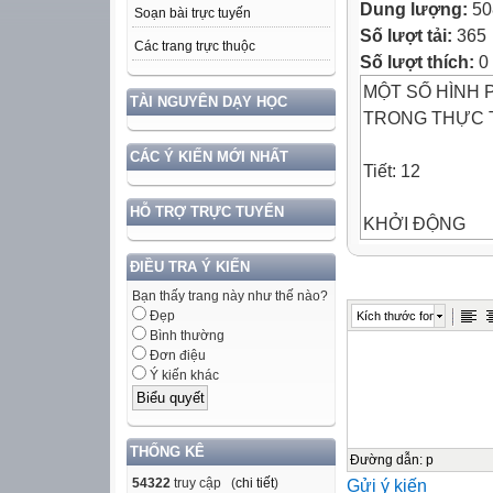
Dung lượng:
50
Soạn bài trực tuyến
Số lượt tải:
365
Các trang trực thuộc
Số lượt thích:
0
MỘT SỐ HÌNH
TÀI NGUYÊN DẠY HỌC
TRONG THỰC 
CÁC Ý KIẾN MỚI NHẤT
Tiết: 12
HỖ TRỢ TRỰC TUYẾN
KHỞI ĐỘNG
Nào, chúng ta c
ĐIỀU TRA Ý KIẾN
Bạn thấy trang này như thế nào?
KHỞI ĐỘNG
Đẹp
Kích thước font
Trò chơi: Tôi là 
Bình thường
Đơn điệu
Ý kiến khác
KHỞI ĐỘNG
Trò chơi: Tôi là 
THỐNG KÊ
Tôi là hình có b
Đường dẫn
:
p
54322
truy cập (
chi tiết
)
Gửi ý kiến
cặp cạnh đối di