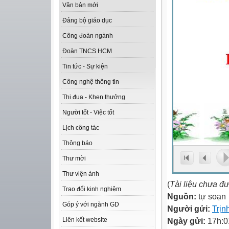
Văn bản mới
Đảng bộ giáo dục
Công đoàn ngành
Đoàn TNCS HCM
Tin tức - Sự kiện
Công nghệ thông tin
Thi đua - Khen thưởng
Người tốt - Việc tốt
Lịch công tác
Thông báo
Thư mời
Thư viện ảnh
(
Tài liệu chưa đ
Trao đổi kinh nghiệm
Nguồn:
tự soạn
Góp ý với ngành GD
Người gửi:
Trịn
Ngày gửi:
17h:0
Liên kết website