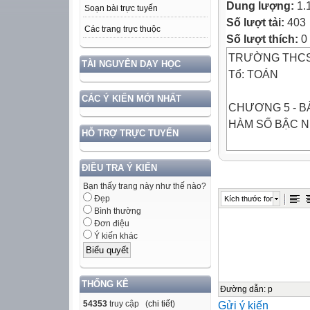
Dung lượng:
1.
Soạn bài trực tuyến
Số lượt tải:
403
Các trang trực thuộc
Số lượt thích:
0
TRƯỜNG THCS
TÀI NGUYÊN DẠY HỌC
Tổ: TOÁN
CÁC Ý KIẾN MỚI NHẤT
CHƯƠNG 5 - BÀ
HÀM SỐ BẬC 
HỖ TRỢ TRỰC TUYẾN
Khởi động
ĐIỀU TRA Ý KIẾN
Có một cái bể đ
Bạn thấy trang này như thế nào?
ta bắt đầu mở m
Đẹp
Kích thước font
vào bể, mỗi giờ 
Bình thường
a) Lượng nước c
Đơn điệu
Ý kiến khác
b) Lượng nước c
c) Lượng nước y
3
THỐNG KÊ
Đường dẫn
:
p
54353
truy cập (
chi tiết
)
Gửi ý kiến
a )2(m )