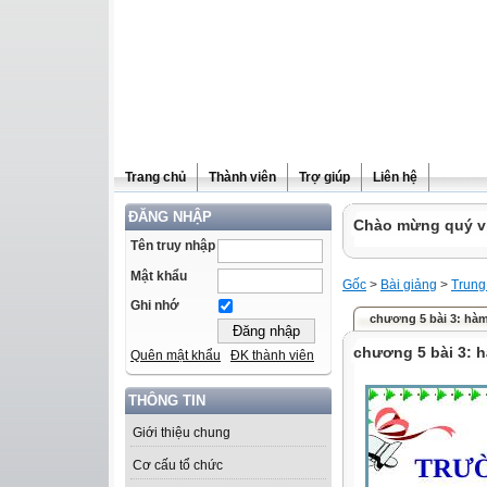
Trang chủ
Thành viên
Trợ giúp
Liên hệ
ĐĂNG NHẬP
Chào mừng quý vị 
Tên truy nhập
Mật khẩu
Gốc
>
Bài giảng
>
Trung
Ghi nhớ
chương 5 bài 3: hàm s
chương 5 bài 3: hà
Quên mật khẩu
ĐK thành viên
THÔNG TIN
Giới thiệu chung
Cơ cấu tổ chức