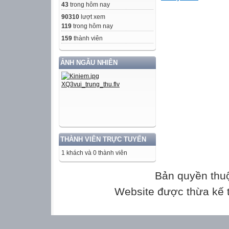
43
trong hôm nay
90310
lượt xem
3
119
trong hôm nay
159
thành viên
b)2 x (m )
ẢNH NGẪU NHIÊN
3
c) yy 
x +5(
c)
= 22x
THÀNH VIÊN TRỰC TUYẾN
5m )
1 khách và 0 thành viên
BÀI 3: Hàm số bậ
Bản quyền thu
1. HÀM SỐ BẬ
Website được thừa kế
Trong thực tế c
dẫn đến những 