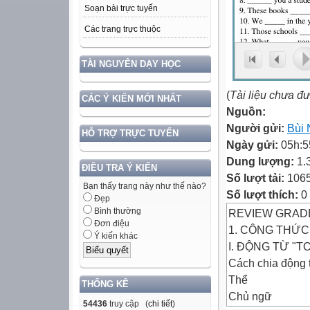
Soạn bài trực tuyến
Các trang trực thuộc
TÀI NGUYÊN DẠY HỌC
(
Tài liệu chưa đ
CÁC Ý KIẾN MỚI NHẤT
Nguồn:
Người gửi:
Bùi 
HỖ TRỢ TRỰC TUYẾN
Ngày gửi:
05h:5
Dung lượng:
1.
ĐIỀU TRA Ý KIẾN
Số lượt tải:
106
Bạn thấy trang này như thế nào?
Số lượt thích:
0
Đẹp
Bình thường
REVIEW GRADE
Đơn điệu
1. CÔNG THỨC
Ý kiến khác
I. ĐỘNG TỪ "TO 
Cách chia động t
Thể
THỐNG KÊ
Chủ ngữ
54436
truy cập (
chi tiết
)