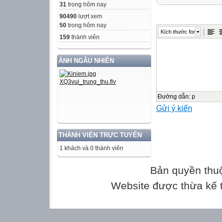
To be
31
trong hôm nay
Khẳng định
90490
lượt xem
I
50
trong hôm nay
Kích thước font
I + am
159
thành viên
I am a pupil.
ẢNH NGẪU NHIÊN
He/She/lt/danh từ
She is beautiful.
là S
He is a doctor.
Đường dẫn
:
p
Gửi ý kiến
You/We/They/ da
They are boys.
nhiều gọi là S
THÀNH VIÊN TRỰC TUYẾN
We are teachers
1 khách và 0 thành viên
Phủ định ( có ng
I
Bản quyền thu
I + am not
Website được thừa kế
I am not a boy.
He/She/lt/danh từ
She is not a pupi