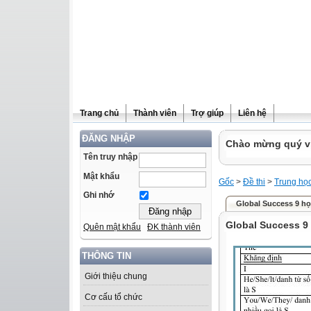
Trang chủ
Thành viên
Trợ giúp
Liên hệ
ĐĂNG NHẬP
Chào mừng quý vị 
Tên truy nhập
Mật khẩu
Gốc
>
Đề thi
>
Trung họ
Ghi nhớ
Global Success 9 họ
Global Success 9
Quên mật khẩu
ĐK thành viên
THÔNG TIN
Giới thiệu chung
Cơ cấu tổ chức