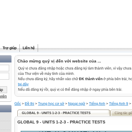
Trợ giúp
Liên hệ
Chào mừng quý vị đến với website của ...
Quý vị chưa đăng nhập hoặc chưa đăng ký làm thành viên, vì vậy chưa th
của Thư viện về máy tính của mình.
Nếu chưa đăng ký, hãy nhấn vào chữ
ĐK thành viên
ở phía bên trái, 
tại đây
Nếu đã đăng ký rồi, quý vị có thể đăng nhập ở ngay phía bên trái.
viên
Gốc
>
Đề thi
>
Trung học cơ sở
>
Ngoại ngữ
>
Tiếng Anh
>
Tiếng Anh 9
>
GLOBAL 9 - UNITS 1-2-3 - PRACTICE TESTS
Cùng tác gi
GLOBAL 9 - UNITS 1-2-3 - PRACTICE TESTS