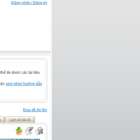
Đăng nhập / Đăng ký
ể tải được các tài liệu
hoặc
xem phim hướng dẫn
Đưa đề thi lên
ả
Lịch sử tải về