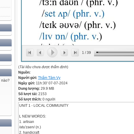
1
/
39
(
Tài liệu chưa được thẩm định
)
Nguồn:
Người gửi:
Thẩm Tâm Vy
ế nào?
Ngày gửi:
11h:30' 07-07-2024
Dung lượng:
29.9 MB
Số lượt tải:
2153
Số lượt thích:
0 người
UNIT 1 - LOCAL COMMUNITY
L NEW WORDS:
1. artisan
/atu'zaen/ (n.)
2. handicraft