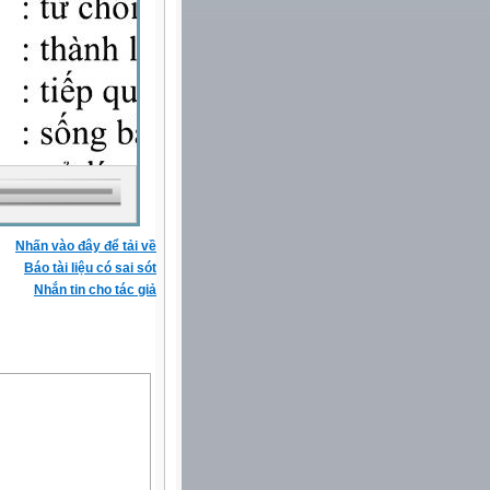
Nhấn vào đây để tải về
Báo tài liệu có sai sót
Nhắn tin cho tác giả