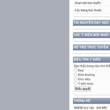
Soạn bài trực tuyến
Các trang trực thuộc
TÀI NGUYÊN DẠY HỌC
CÁC Ý KIẾN MỚI NHẤT
HỖ TRỢ TRỰC TUYẾN
ĐIỀU TRA Ý KIẾN
Bạn thấy trang này như th
Đẹp
Bình thường
Đơn điệu
Ý kiến khác
THỐNG KÊ
54315
truy cập (
chi tiết
)