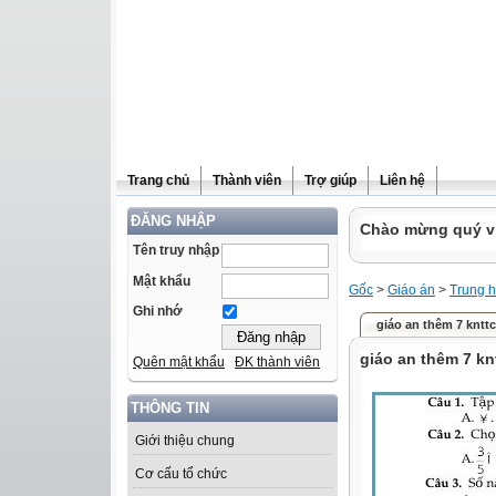
Trang chủ
Thành viên
Trợ giúp
Liên hệ
ĐĂNG NHẬP
Chào mừng quý vị 
Tên truy nhập
Mật khẩu
Gốc
>
Giáo án
>
Trung h
Ghi nhớ
giáo an thêm 7 kntt
giáo an thêm 7 kn
Quên mật khẩu
ĐK thành viên
THÔNG TIN
Giới thiệu chung
Cơ cấu tổ chức