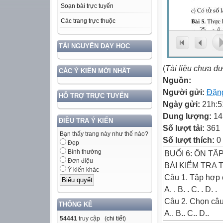
Soạn bài trực tuyến
Các trang trực thuộc
TÀI NGUYÊN DẠY HỌC
(
Tài liệu chưa đ
CÁC Ý KIẾN MỚI NHẤT
Nguồn:
Người gửi:
Đặn
HỖ TRỢ TRỰC TUYẾN
Ngày gửi:
21h:5
Dung lượng:
14
ĐIỀU TRA Ý KIẾN
Số lượt tải:
361
Bạn thấy trang này như thế nào?
Số lượt thích:
0
Đẹp
Bình thường
BUỔI 6: ÔN TẬ
Đơn điệu
BÀI KIỂM TRA
Ý kiến khác
Câu 1. Tập hợp c
A. . B. . C. . D. .
Câu 2. Chọn câu
THỐNG KÊ
A.. B.. C.. D..
54441
truy cập (
chi tiết
)