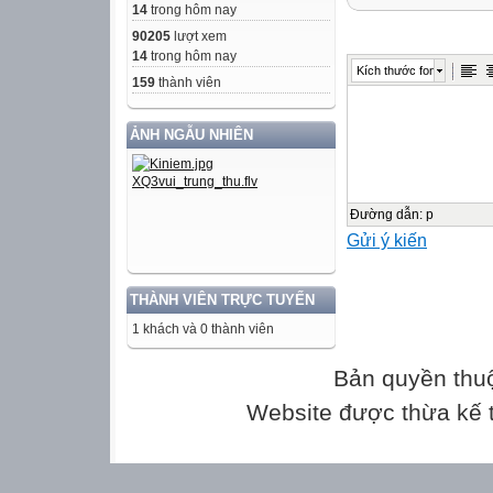
Nguyễn Hoàng T
14
trong hôm nay
Môn học: Đại số;
90205
lượt xem
Thời gian thực hi
14
trong hôm nay
Kích thước font
159
thành viên
BÀI 3: BIỂU Đ
ẢNH NGẪU NHIÊN
I. MỤC TIÊU:
1. Kiến thức: Họ
- Đọc và mô tả t
- Nhận ra được v
Đường dẫn
:
p
Gửi ý kiến
liệu thu được ở
biểu đồ đoạn th
2. Năng lực
THÀNH VIÊN TRỰC TUYẾN
Năng lực chung:
1 khách và 0 thành viên
- Năng lực tự ch
- Năng lực giao t
Bản quyền thu
nhóm
Website được thừa kế
- Năng lực giải 
Năng lực riêng: 
- Biểu diễn được