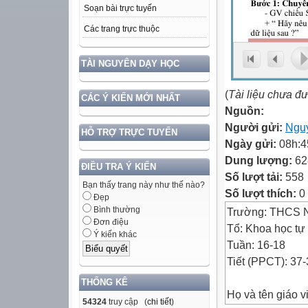
Soạn bài trực tuyến
Các trang trực thuộc
TÀI NGUYÊN DẠY HỌC
(
Tài liệu chưa đ
CÁC Ý KIẾN MỚI NHẤT
Nguồn:
Người gửi:
Ngu
HỖ TRỢ TRỰC TUYẾN
Ngày gửi:
08h:4
Dung lượng:
62
ĐIỀU TRA Ý KIẾN
Số lượt tải:
558
Bạn thấy trang này như thế nào?
Số lượt thích:
0
Đẹp
Bình thường
Trường: THCS N
Đơn điệu
Tổ: Khoa học tự
Ý kiến khác
Tuần: 16-18
Tiết (PPCT): 37
THỐNG KÊ
Họ và tên giáo v
54324
truy cập (
chi tiết
)