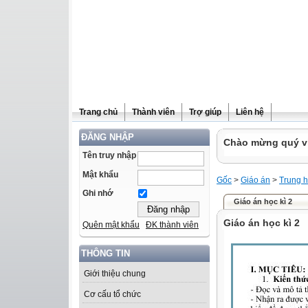
Trang chủ
Thành viên
Trợ giúp
Liên hệ
ĐĂNG NHẬP
Chào mừng quý vị 
Tên truy nhập
Mật khẩu
Gốc
>
Giáo án
>
Trung h
Ghi nhớ
Giáo án học kì 2
Giáo án học kì 2
Quên mật khẩu
ĐK thành viên
THÔNG TIN
Giới thiệu chung
Cơ cấu tổ chức