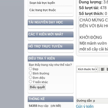
Dung lượng:
3.
Soạn bài trực tuyến
Số lượt tải:
478
Các trang trực thuộc
Số lượt thích:
0
CHÀO MỪNG C
TÀI NGUYÊN DẠY HỌC
ĐẾN VỚI BÀI H
CÁC Ý KIẾN MỚI NHẤT
KHỞI ĐỘNG
Một mảnh vườn đ
HỖ TRỢ TRỰC TUYẾN
một số cây cải b
đó, biết rằng:
ĐIỀU TRA Ý KIẾN
-
Bạn thấy trang này như thế nào?
Đẹp
Kích thước font
Nếu tăng thêm 8 
Bình thường
số cải bắp của c
Đơn điệu
Ý kiến khác
-
THỐNG KÊ
Nếu giảm đi 4 lu
Đường dẫn
:
p
54355
truy cập (
chi tiết
)
Gửi ý kiến
cải bắp cả vườn 