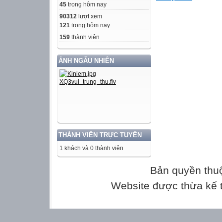
45
trong hôm nay
90312
lượt xem
CHƯƠNG I. P
121
trong hôm nay
HỆ HAI PHƯƠN
159
thành viên
HAI ẨN
BÀI 2. GIẢI H
ẢNH NGẪU NHIÊN
BẬC NHẤT HAI
NỘI DUNG BÀI
1. Phương pháp
2. Phương pháp 
3. Sử dụng máy 
THÀNH VIÊN TRỰC TUYẾN
hệ hai phương tr
1 khách và 0 thành viên
1. PHƯƠNG P
Bản quyền thu
Website được thừa kế
 HĐ1: Cho hệ p
Giải hệ phương 
1. Từ phương trì