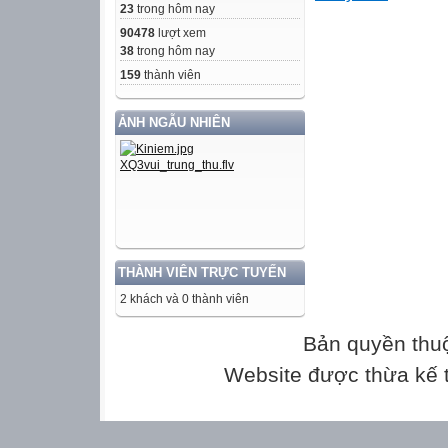
23
trong hôm nay
90478
lượt xem
I. Trải nghiệm
38
trong hôm nay
cùng văn bản
159
thành viên
CREDITS: This p
was created by S
ẢNH NGẪU NHIÊN
icons by Flatico
images by Freep
1. Đọc – chú thí
❖ HS đọc thầm, c
của nhân vật và 
THÀNH VIÊN TRỰC TUYẾN
khấu.
2 khách và 0 thành viên
❖ Lưu ý 1 số từ
thích để hiểu ng
Bản quyền thu
Website được thừa kế
2. Tìm hiểu chu
 Thể loại: hài k
 Xuất xứ: trích 