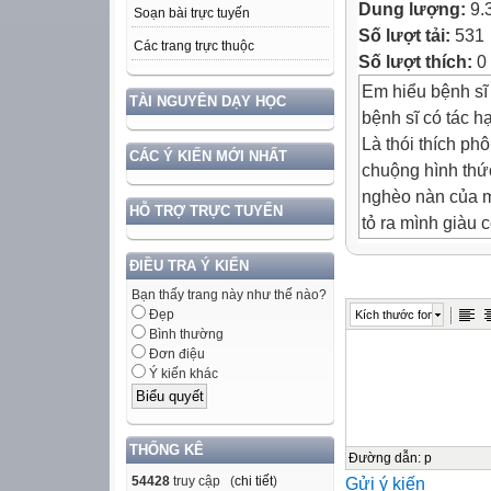
Dung lượng:
9.
Soạn bài trực tuyến
Số lượt tải:
531
Các trang trực thuộc
Số lượt thích:
0
Em hiểu bệnh sĩ
TÀI NGUYÊN DẠY HỌC
bệnh sĩ có tác hạ
Là thói thích ph
CÁC Ý KIẾN MỚI NHẤT
chuộng hình thức
nghèo nàn của mì
HỖ TRỢ TRỰC TUYẾN
tỏ ra mình giàu c
thế mạnh nổi tr
ĐIỀU TRA Ý KIẾN
Bệnh sĩ làm cho
Bạn thấy trang này như thế nào?
sống thật với mìn
Đẹp
Kích thước font
lừa bịp.
Bình thường
Đơn điệu
Ý kiến khác
Đọc mở rộng theo
THUYỀN TRƯ
THỐNG KÊ
VIỄN DƯƠNG
Đường dẫn
:
p
54428
truy cập (
chi tiết
)
Gửi ý kiến
Lưu Quang Vũ