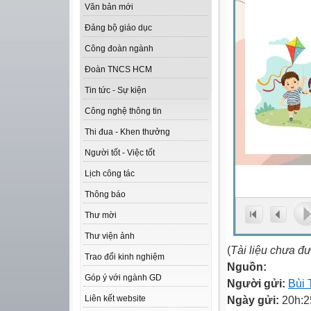
Văn bản mới
Đảng bộ giáo dục
Công đoàn ngành
Đoàn TNCS HCM
Tin tức - Sự kiện
Công nghệ thông tin
Thi đua - Khen thưởng
Người tốt - Việc tốt
Lịch công tác
Thông báo
Thư mời
Thư viện ảnh
(
Tài liệu chưa đ
Trao đổi kinh nghiệm
Nguồn:
Góp ý với ngành GD
Người gửi:
Bùi 
Ngày gửi:
20h:2
Liên kết website