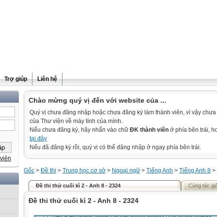
Trợ giúp
Liên hệ
Chào mừng quý vị đến với website của ...
Quý vị chưa đăng nhập hoặc chưa đăng ký làm thành viên, vì vậy chưa th
của Thư viện về máy tính của mình.
Nếu chưa đăng ký, hãy nhấn vào chữ
ĐK thành viên
ở phía bên trái, 
tại đây
Nếu đã đăng ký rồi, quý vị có thể đăng nhập ở ngay phía bên trái.
viên
Gốc
>
Đề thi
>
Trung học cơ sở
>
Ngoại ngữ
>
Tiếng Anh
>
Tiếng Anh 8
>
Đề thi thử cuối kì 2 - Anh 8 - 2324
Cùng tác gi
Đề thi thử cuối kì 2 - Anh 8 - 2324