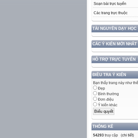
Soạn bài trực tuyến
Các trang trực thuộc
TÀI NGUYÊN DẠY HỌC
CÁC Ý KIẾN MỚI NHẤT
HỖ TRỢ TRỰC TUYẾN
ĐIỀU TRA Ý KIẾN
Bạn thấy trang này như th
Đẹp
Bình thường
Đơn điệu
Ý kiến khác
THỐNG KÊ
54293
truy cập (
chi tiết
)