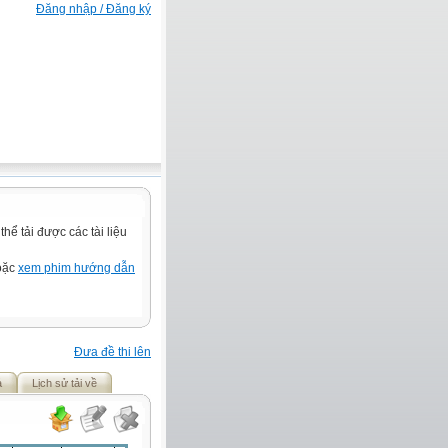
Đăng nhập / Đăng ký
ể tải được các tài liệu
hoặc
xem phim hướng dẫn
Đưa đề thi lên
ả
Lịch sử tải về