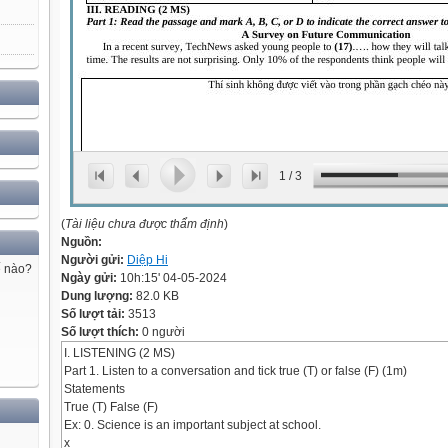
1
/
3
(
Tài liệu chưa được thẩm định
)
Nguồn:
Người gửi:
Diệp Hi
ế nào?
Ngày gửi:
10h:15' 04-05-2024
Dung lượng:
82.0 KB
Số lượt tải:
3513
Số lượt thích:
0 người
I. LISTENING (2 MS)
Part 1. Listen to a conversation and tick true (T) or false (F) (1m)
Statements
True (T) False (F)
Ex: 0. Science is an important subject at school.
x