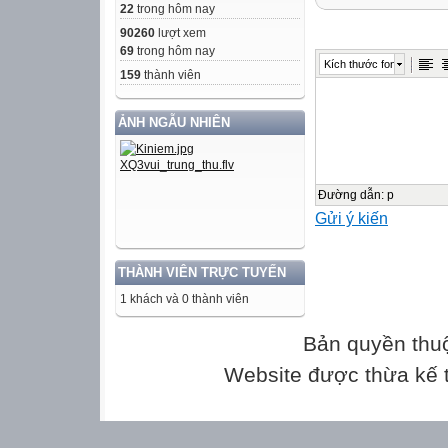
Lớp: ....................
22
trong hôm nay
Điểm bài thi
90260
lượt xem
Ghi bằng số
69
trong hôm nay
Kích thước font
Ghi bằng chữ
159
thành viên
ẢNH NGẪU NHIÊN
KIỂM TRA ĐỊNH
Số phách:
Năm học 2023-
Bài thi môn: T
Đường dẫn
:
p
Gửi ý kiến
Thời gian: 90 ph
****
THÀNH VIÊN TRỰC TUYẾN
Nhận xét bài là
1 khách và 0 thành viên
Số phách:
Bản quyền thu
Website được thừa kế
I. TRẮC NGHIỆM:
đúng nhất)
Câu 1. Định lí P