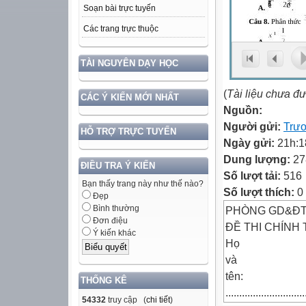
Soạn bài trực tuyến
Các trang trực thuộc
TÀI NGUYÊN DẠY HỌC
(
Tài liệu chưa đ
CÁC Ý KIẾN MỚI NHẤT
Nguồn:
Người gửi:
Trư
HỖ TRỢ TRỰC TUYẾN
Ngày gửi:
21h:1
Dung lượng:
27
ĐIỀU TRA Ý KIẾN
Số lượt tải:
516
Bạn thấy trang này như thế nào?
Số lượt thích:
0
Đẹp
Bình thường
PHÒNG GD&ĐT
Đơn điệu
ĐỀ THI CHÍNH
Ý kiến khác
Họ
và
tên:
THỐNG KÊ
.............................
54332
truy cập (
chi tiết
)