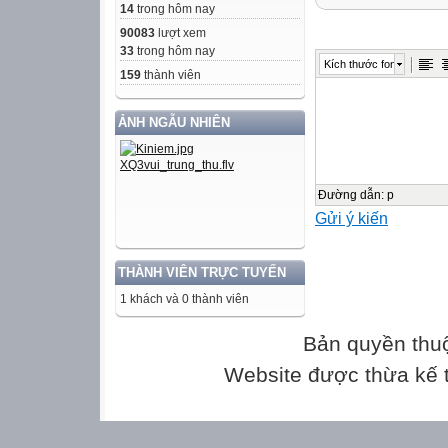
(Thời gian làm b
14
trong hôm nay
90083
lượt xem
Điểm
33
trong hôm nay
Kích thước font
159
thành viên
Nhận xét của gi
ẢNH NGẪU NHIÊN
PART A- LISTENI
I. Listen and tick
Đường dẫn
:
p
Gửi ý kiến
T
1. Hai plays foo
THÀNH VIÊN TRỰC TUYẾN
2. Hai goes cyc
1 khách và 0 thành viên
3. Hai's favourit
4. Alice doesn't 
Bản quyền thu
5. Alice usuall
Website được thừa kế
II. Listen again 
life