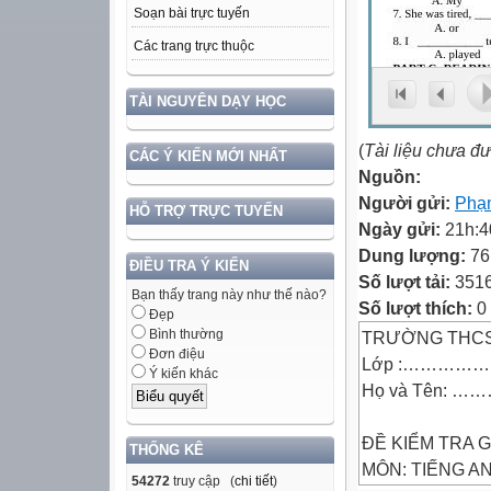
Soạn bài trực tuyến
Các trang trực thuộc
TÀI NGUYÊN DẠY HỌC
(
Tài liệu chưa đ
CÁC Ý KIẾN MỚI NHẤT
Nguồn:
Người gửi:
Phạ
HỖ TRỢ TRỰC TUYẾN
Ngày gửi:
21h:4
Dung lượng:
76
ĐIỀU TRA Ý KIẾN
Số lượt tải:
351
Bạn thấy trang này như thế nào?
Số lượt thích:
0
Đẹp
Bình thường
TRƯỜNG THCS
Đơn điệu
Lớp :…………
Ý kiến khác
Họ và Tên: 
ĐỀ KIỂM TRA G
THỐNG KÊ
MÔN: TIẾNG AN
54272
truy cập (
chi tiết
)