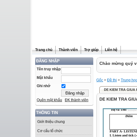
Trang chủ
Thành viên
Trợ giúp
Liên hệ
ĐĂNG NHẬP
Chào mừng quý vị 
Tên truy nhập
Mật khẩu
Gốc
>
Đề thi
>
Trung họ
Ghi nhớ
DE KIEM TRA GIUA 
DE KIEM TRA GIU
Quên mật khẩu
ĐK thành viên
THÔNG TIN
Giới thiệu chung
Cơ cấu tổ chức