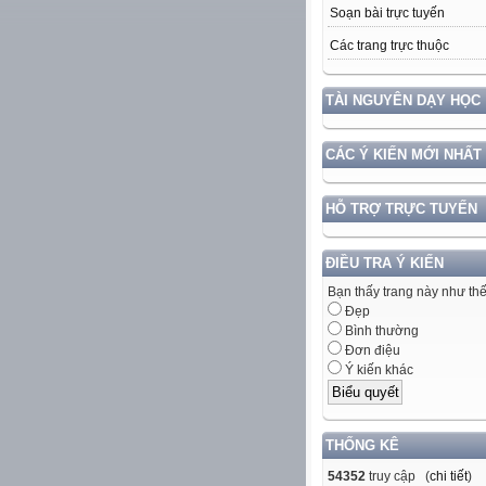
Soạn bài trực tuyến
Các trang trực thuộc
TÀI NGUYÊN DẠY HỌC
CÁC Ý KIẾN MỚI NHẤT
HỖ TRỢ TRỰC TUYẾN
ĐIỀU TRA Ý KIẾN
Bạn thấy trang này như th
Đẹp
Bình thường
Đơn điệu
Ý kiến khác
THỐNG KÊ
54352
truy cập (
chi tiết
)