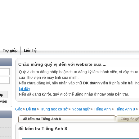
Trợ giúp
Liên hệ
Chào mừng quý vị đến với website của ...
Quý vị chưa đăng nhập hoặc chưa đăng ký làm thành viên, vì vậy chưa th
của Thư viện về máy tính của mình.
Nếu chưa đăng ký, hãy nhấn vào chữ
ĐK thành viên
ở phía bên trái, 
tại đây
Nếu đã đăng ký rồi, quý vị có thể đăng nhập ở ngay phía bên trái.
viên
Gốc
>
Đề thi
>
Trung học cơ sở
>
Ngoại ngữ
>
Tiếng Anh
>
Tiếng Anh 8
>
đề kểm tra Tiếng Anh 8
Cùng tác gi
đề kểm tra Tiếng Anh 8