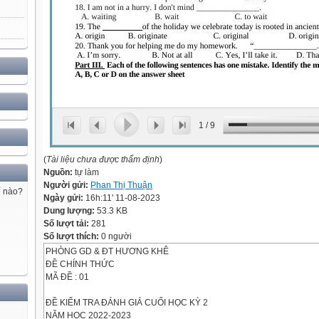
1
/
9
(
Tài liệu chưa được thẩm định
)
Nguồn:
tự làm
Người gửi:
Phan Thị Thuận
ế nào?
Ngày gửi:
16h:11' 11-08-2023
Dung lượng:
53.3 KB
Số lượt tải:
281
Số lượt thích:
0 người
PHÒNG GD & ĐT HƯƠNG KHÊ
ĐỀ CHÍNH THỨC
MÃ ĐỀ : 01
ĐỀ KIỂM TRA ĐÁNH GIÁ CUỐI HỌC KỲ 2
NĂM HỌC 2022-2023