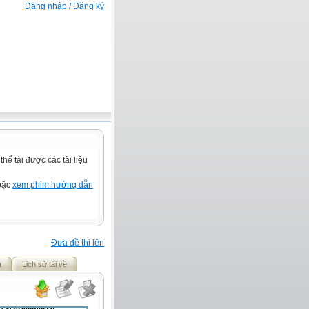
Đăng nhập / Đăng ký
ể tải được các tài liệu
hoặc
xem phim hướng dẫn
Đưa đề thi lên
ả
Lịch sử tải về