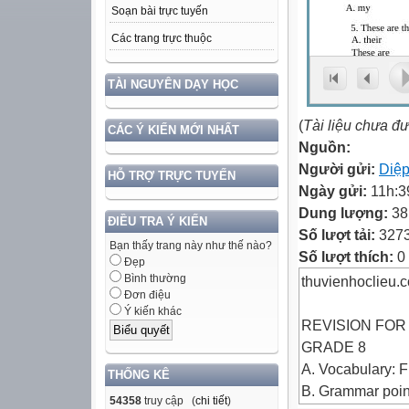
Soạn bài trực tuyến
Các trang trực thuộc
TÀI NGUYÊN DẠY HỌC
(
Tài liệu chưa đ
CÁC Ý KIẾN MỚI NHẤT
Nguồn:
Người gửi:
Diệp
HỖ TRỢ TRỰC TUYẾN
Ngày gửi:
11h:3
Dung lượng:
38
ĐIỀU TRA Ý KIẾN
Số lượt tải:
327
Bạn thấy trang này như thế nào?
Số lượt thích:
0
Đẹp
Bình thường
thuvienhoclieu.
Đơn điệu
Ý kiến khác
REVISION FOR
GRADE 8
A. Vocabulary: F
THỐNG KÊ
B. Grammar poin
54358
truy cập (
chi tiết
)