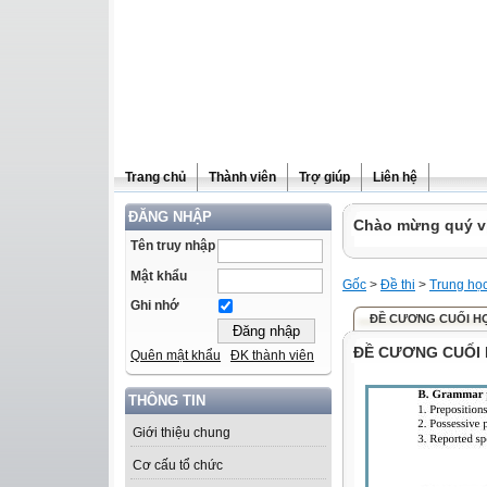
Trang chủ
Thành viên
Trợ giúp
Liên hệ
ĐĂNG NHẬP
Chào mừng quý vị 
Tên truy nhập
Mật khẩu
Gốc
>
Đề thi
>
Trung họ
Ghi nhớ
ĐỀ CƯƠNG CUỐI HỌC K
ĐỀ CƯƠNG CUỐI HỌC
Quên mật khẩu
ĐK thành viên
THÔNG TIN
Giới thiệu chung
Cơ cấu tổ chức