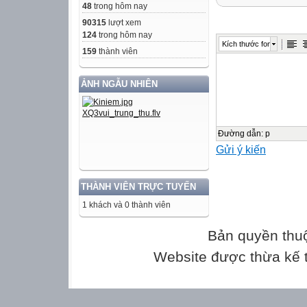
1. Prepositions of
48
trong hôm nay
for….)
90315
lượt xem
2. Possessive pro
124
trong hôm nay
Kích thước font
3. Reported spee
159
thành viên
ANSWER KEY
ẢNH NGẪU NHIÊN
I. PHONETICS
A. Choose the wo
the others.
1. A. parade
Đường dẫn
:
p
Gửi ý kiến
B. tornado
C. volcano
D. damage
THÀNH VIÊN TRỰC TUYẾN
2. A. carry
1 khách và 0 thành viên
B. hard
Bản quyền thu
Website được thừa kế
C. card
D. yard