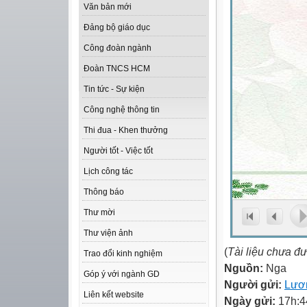
Văn bản mới
Đảng bộ giáo dục
Công đoàn ngành
Đoàn TNCS HCM
Tin tức - Sự kiện
Công nghệ thông tin
Thi đua - Khen thưởng
Người tốt - Việc tốt
Lịch công tác
Thông báo
Thư mời
Thư viện ảnh
(
Tài liệu chưa đ
Trao đổi kinh nghiệm
Nguồn:
Nga
Góp ý với ngành GD
Người gửi:
Lươ
Liên kết website
Ngày gửi:
17h:4