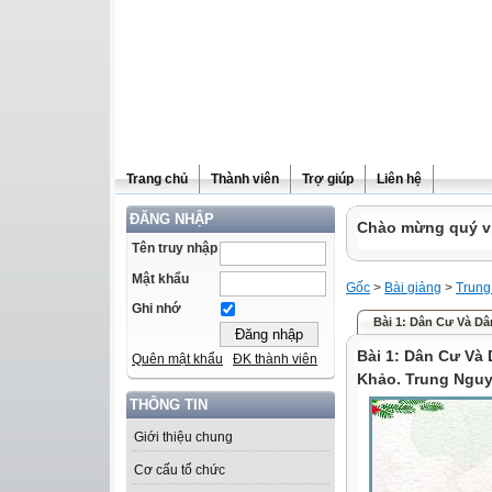
Trang chủ
Thành viên
Trợ giúp
Liên hệ
ĐĂNG NHẬP
Chào mừng quý vị 
Tên truy nhập
Mật khẩu
Gốc
>
Bài giảng
>
Trung
Ghi nhớ
Bài 1: Dân Cư Và Dân
Bài 1: Dân Cư Và
Quên mật khẩu
ĐK thành viên
Khảo. Trung Nguy
THÔNG TIN
Giới thiệu chung
Cơ cấu tổ chức