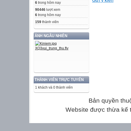
Gửi ý kiến
6
trong hôm nay
DÂN TỘC MƯ
90446
lượt xem
6
trong hôm nay
DÂN TỘC KHƠ
159
thành viên
Nhìn tranh đoán
ẢNH NGẪU NHIÊN
DÂN TỘC HOA
DÂN TỘC H M
Nhìn tranh đoán
THÀNH VIÊN TRỰC TUYẾN
1 khách và 0 thành viên
DÂN TỘC DAO
Bản quyền thu
DÂN TỘC GIA-R
Website được thừa kế
Việt Nam là quốc
truyền thống yêu