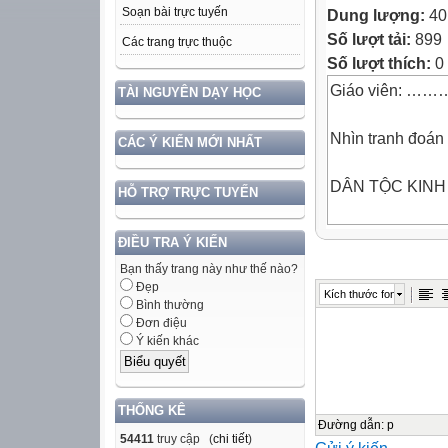
Soạn bài trực tuyến
Dung lượng:
40
Số lượt tải:
899
Các trang trực thuộc
Số lượt thích:
0
Giáo viên: …
TÀI NGUYÊN DẠY HỌC
Nhìn tranh đoán
CÁC Ý KIẾN MỚI NHẤT
DÂN TỘC KINH
HỖ TRỢ TRỰC TUYẾN
DÂN TỘC TÀY
ĐIỀU TRA Ý KIẾN
Bạn thấy trang này như thế nào?
Nhìn tranh đoán
Đẹp
Kích thước font
Bình thường
Đơn điệu
DÂN TỘC NÙN
Ý kiến khác
DÂN TỘC THÁI
THỐNG KÊ
Nhìn tranh đoán
Đường dẫn
:
p
54411
truy cập (
chi tiết
)