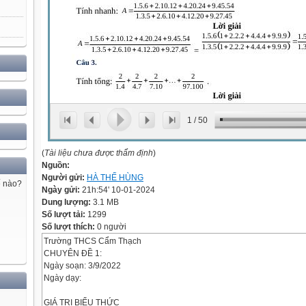
1
/
50
(
Tài liệu chưa được thẩm định
)
Nguồn:
Người gửi:
HÀ THẾ HÙNG
ế nào?
Ngày gửi:
21h:54' 10-01-2024
Dung lượng:
3.1 MB
Số lượt tải:
1299
Số lượt thích:
0 người
Trường THCS Cẩm Thạch
CHUYÊN ĐỀ 1:
Ngày soạn: 3/9/2022
Ngày dạy:
GIÁ TRỊ BIỂU THỨC