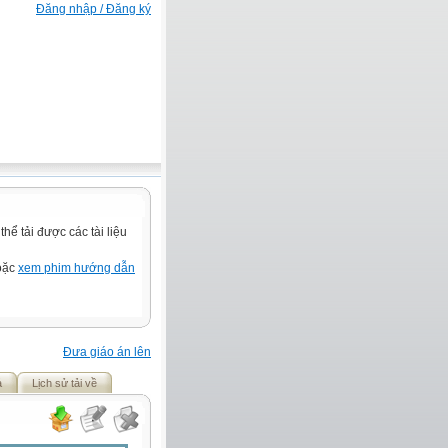
Đăng nhập / Đăng ký
ể tải được các tài liệu
hoặc
xem phim hướng dẫn
Đưa giáo án lên
ả
Lịch sử tải về