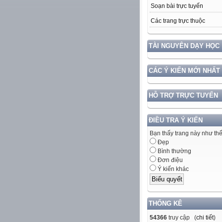
Soạn bài trực tuyến
Các trang trực thuộc
TÀI NGUYÊN DẠY HỌC
CÁC Ý KIẾN MỚI NHẤT
HỖ TRỢ TRỰC TUYẾN
ĐIỀU TRA Ý KIẾN
Bạn thấy trang này như th
Đẹp
Bình thường
Đơn điệu
Ý kiến khác
THỐNG KÊ
54366
truy cập (
chi tiết
)