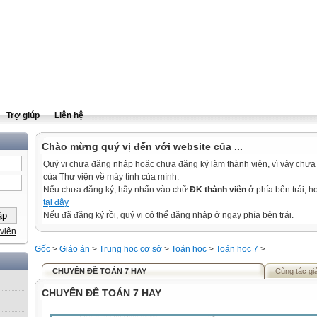
Trợ giúp
Liên hệ
Chào mừng quý vị đến với website của ...
Quý vị chưa đăng nhập hoặc chưa đăng ký làm thành viên, vì vậy chưa th
của Thư viện về máy tính của mình.
Nếu chưa đăng ký, hãy nhấn vào chữ
ĐK thành viên
ở phía bên trái, 
tại đây
Nếu đã đăng ký rồi, quý vị có thể đăng nhập ở ngay phía bên trái.
viên
Gốc
>
Giáo án
>
Trung học cơ sở
>
Toán học
>
Toán học 7
>
CHUYÊN ĐỀ TOÁN 7 HAY
Cùng tác gi
CHUYÊN ĐỀ TOÁN 7 HAY