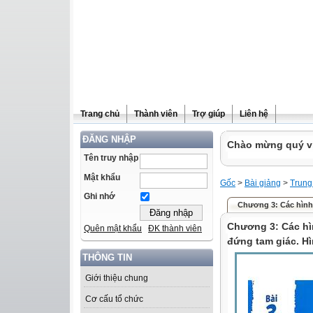
Trang chủ
Thành viên
Trợ giúp
Liên hệ
ĐĂNG NHẬP
Chào mừng quý vị 
Tên truy nhập
Mật khẩu
Gốc
>
Bài giảng
>
Trung
Ghi nhớ
Chương 3: Các hình k
Chương 3: Các hìn
Quên mật khẩu
ĐK thành viên
đứng tam giác. Hì
THÔNG TIN
Giới thiệu chung
Cơ cấu tổ chức