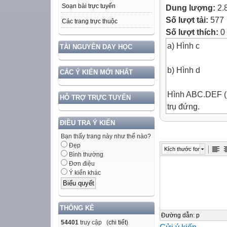
Soạn bài trực tuyến
Dung lượng:
2.
Số lượt tải:
577
Các trang trực thuộc
Số lượt thích:
0
a) Hình c
TÀI NGUYÊN DẠY HỌC
b) Hình d
CÁC Ý KIẾN MỚI NHẤT
Hình ABC.DEF (h
HỖ TRỢ TRỰC TUYẾN
trụ đứng.
ĐIỀU TRA Ý KIẾN
Điền vào chỗ tr
Bạn thấy trang này như thế nào?
- Các đỉnh: A, B
Đẹp
Kích thước font
- Các mặt bên:
Bình thường
Đơn điệu
- Các cạnh bên
Ý kiến khác
- Đáy: ABC,…
- Chiều cao: …
THỐNG KÊ
Hình ABCD.EFGH
Đường dẫn
:
p
54401
truy cập (
chi tiết
)