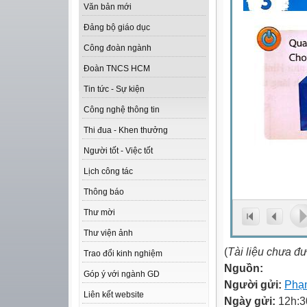
Văn bản mới
Đảng bộ giáo dục
Công đoàn ngành
Đoàn TNCS HCM
Tin tức - Sự kiện
Công nghệ thông tin
Thi đua - Khen thưởng
Người tốt - Việc tốt
Lịch công tác
Thông báo
Thư mời
Thư viện ảnh
(
Tài liệu chưa đ
Trao đổi kinh nghiệm
Nguồn:
Góp ý với ngành GD
Người gửi:
Phạ
Liên kết website
Ngày gửi:
12h:3