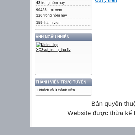
Gửi ý kiến
hai đáy là hình t
42
trong hôm nay
mặt bên là hình
90436
lượt xem
được gọi là hình
120
trong hôm nay
tứ giác
159
thành viên
Thực hành 1: Qu
ẢNH NGẪU NHIÊN
trụ đứng tứ giác 
a)Hãy chỉ ra các
bên của lăng trụ
b)Cạnh bên AE 
nào?
THÀNH VIÊN TRỰC TUYẾN
Vận dụng 1: Hộp
1 khách và 0 thành viên
lại như hình 4b 
chỉ rõ mặt đáy, 
Bản quyền thu
trụ đó.
Website được thừa kế
Thực hành 2: Tạo
các kích thước 