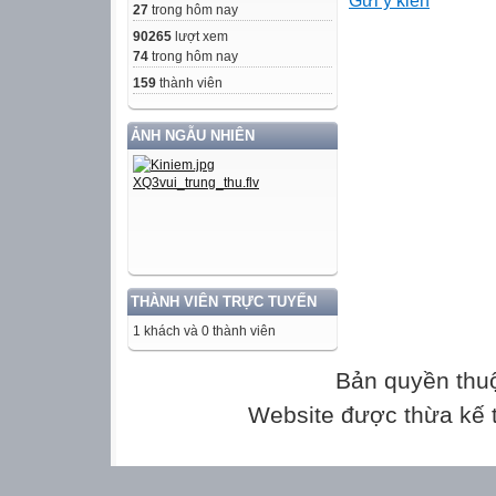
Gửi ý kiến
I. TÌM HIỂU C
27
trong hôm nay
II. TÌM HIỂU CH
90265
lượt xem
1. Thiên nhiên,
74
trong hôm nay
2. Các nhân vật 
159
thành viên
III. TỔNG KẾT
ẢNH NGẪU NHIÊN
I. TÌM HIỂU C
1. Tác giả Đoàn 
- Tên: Đoàn Giỏi
- Năm sinh – nă
- Quê quán: Tiề
THÀNH VIÊN TRỰC TUYẾN
- Đề tài: thiên n
1 khách và 0 thành viên
cuộc sống miền
- Đặc trưng: Lối
Bản quyền thu
vừa trữ tình, n
Website được thừa kế
địa phương.
1. Tác giả Đoàn 