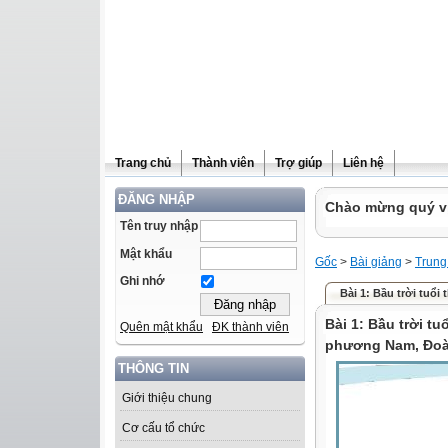
Trang chủ
Thành viên
Trợ giúp
Liên hệ
ĐĂNG NHẬP
Chào mừng quý vị 
Tên truy nhập
Mật khẩu
Gốc
>
Bài giảng
>
Trung
Ghi nhớ
Bài 1: Bầu trời tuổi 
Bài 1: Bầu trời tu
Quên mật khẩu
ĐK thành viên
phương Nam, Đoàn
THÔNG TIN
Giới thiệu chung
Cơ cấu tổ chức