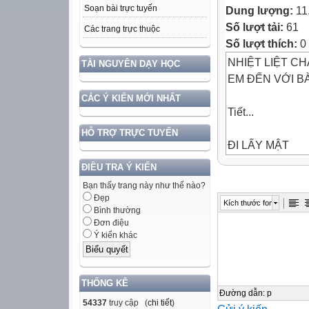
Soạn bài trực tuyến
Dung lượng:
11
Số lượt tải:
61
Các trang trực thuộc
Số lượt thích:
0
NHIỆT LIỆT C
TÀI NGUYÊN DẠY HỌC
EM ĐẾN VỚI BÀ
CÁC Ý KIẾN MỚI NHẤT
Tiết...
HỖ TRỢ TRỰC TUYẾN
ĐI LẤY MẬT
ĐIỀU TRA Ý KIẾN
(Trích Đất rừng
Bạn thấy trang này như thế nào?
Đẹp
Kích thước font
KHỞI ĐỘNG
Bình thường
Đơn điệu
Kể về một vùng 
Ý kiến khác
em có cảm nhận 
nhiên và con ng
THỐNG KÊ
NỘI DUNG BÀI
Đường dẫn
:
p
54337
truy cập (
chi tiết
)