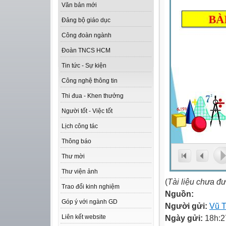
Văn bản mới
Đảng bộ giáo dục
Công đoàn ngành
Đoàn TNCS HCM
Tin tức - Sự kiện
Công nghệ thông tin
Thi đua - Khen thưởng
Người tốt - Việc tốt
Lịch công tác
Thông báo
Thư mời
Thư viện ảnh
(
Tài liệu chưa đ
Trao đổi kinh nghiệm
Nguồn:
Góp ý với ngành GD
Người gửi:
Vũ T
Ngày gửi:
18h:2
Liên kết website