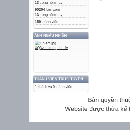
13
trong hôm nay
90204
lượt xem
 = 900  BC 2 
13
trong hôm nay
A
159
thành viên
Ví dụ 1:
ẢNH NGẪU NHIÊN
a) Tính độ dài 
giác vuông có độ
vuông là a = 4cm
Gọi c là độ dài c
c2 = a2 + b2 = 4
Vậy độ dài cạnh
THÀNH VIÊN TRỰC TUYẾN
1 khách và 0 thành viên
Ví dụ 2:
Căn Phòng của a
Bản quyền thu
và một cửa sổ hì
Website được thừa kế
Anh Nam cần tốn
bên trong căn p
để sơn mỗi mét 