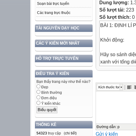
Dung lượng:
1.
Soạn bài trực tuyến
Số lượt tải:
223
Các trang trực thuộc
Số lượt thích:
0
BÀI 1: ĐỊNH L
TÀI NGUYÊN DẠY HỌC
Khởi động:
CÁC Ý KIẾN MỚI NHẤT
Hãy so sánh diệ
HỖ TRỢ TRỰC TUYẾN
xanh với tổng di
vuông màu đỏ v
ĐIỀU TRA Ý KIẾN
Bạn thấy trang này như thế nào?
Thực hiện theo 
Đẹp
Kích thước font
Bình thường
1) Định lí Pythag
Đơn điệu
Ý kiến khác
Trong một tam g
độ dài của cạnh
bình phương độ 
THỐNG KÊ
Đường dẫn
:
p
54323
truy cập (
chi tiết
)
Gửi ý kiến
ABC vuông tại 