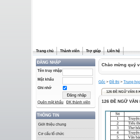
Trang chủ
Thành viên
Trợ giúp
Liên hệ
ĐĂNG NHẬP
Chào mừng quý vị 
Tên truy nhập
Mật khẩu
Gốc
>
Đề thi
>
Trung họ
Ghi nhớ
126 ĐỀ NGỮ VĂN 8 
126 ĐỀ NGỮ VĂN 
Quên mật khẩu
ĐK thành viên
THÔNG TIN
Giới thiệu chung
Cơ cấu tổ chức