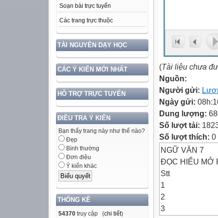
Soạn bài trực tuyến
Các trang trực thuộc
TÀI NGUYÊN DẠY HỌC
(
Tài liệu chưa đ
CÁC Ý KIẾN MỚI NHẤT
Nguồn:
Người gửi:
Lươ
HỖ TRỢ TRỰC TUYẾN
Ngày gửi:
08h:1
Dung lượng:
68
ĐIỀU TRA Ý KIẾN
Số lượt tải:
182
Bạn thấy trang này như thế nào?
Số lượt thích:
0
Đẹp
Bình thường
NGỮ VĂN 7
Đơn điệu
ĐỌC HIỂU MỞ 
Ý kiến khác
Stt
1
2
THỐNG KÊ
3
54370
truy cập (
chi tiết
)