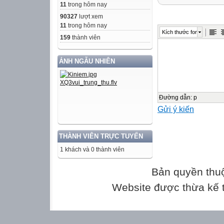
4
11
trong hôm nay
5
90327
lượt xem
6
11
trong hôm nay
Kích thước font
7
159
thành viên
8
ẢNH NGẪU NHIÊN
9
10
Thể loại
Đường dẫn
:
p
Gửi ý kiến
Truyện
Tiểu thuyết
THÀNH VIÊN TRỰC TUYẾN
Thơ bốn chữ, n
1 khách và 0 thành viên
Truyện ngụ ngô
Văn bản nghị lu
Bản quyền thu
Thơ tự do
Website được thừa kế
Văn bản thông ti
Tản văn
Truyện viễn tưở