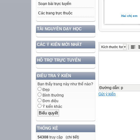
Soạn bài trực tuyến
Các trang trực thuộc
Hai chị em
TÀI NGUYÊN DẠY HỌC
CÁC Ý KIẾN MỚI NHẤT
Kích thước font
HỖ TRỢ TRỰC TUYẾN
ĐIỀU TRA Ý KIẾN
Bạn thấy trang này như thế nào?
Đường dẫn
:
p
Đẹp
Gửi ý kiến
Bình thường
Đơn điệu
Ý kiến khác
THỐNG KÊ
54308
truy cập (
chi tiết
)