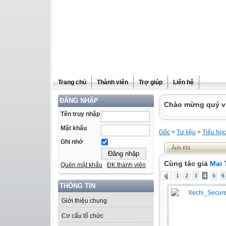
Trang chủ
Thành viên
Trợ giúp
Liên hệ
ĐĂNG NHẬP
Chào mừng quý vị 
Tên truy nhập
Mật khẩu
Gốc
>
Tư liệu
>
Tiểu học
Ghi nhớ
Ảnh KN
Cùng tác giả
Mai 
Quên mật khẩu
ĐK thành viên
1
2
3
4
5
6
THÔNG TIN
Giới thiệu chung
Cơ cấu tổ chức