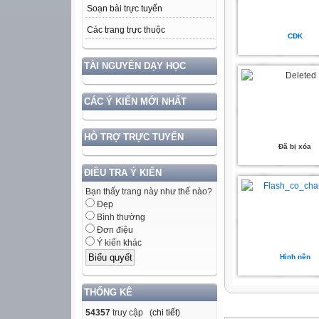
Soạn bài trực tuyến
Các trang trực thuộc
CĐK
TÀI NGUYÊN DẠY HỌC
CÁC Ý KIẾN MỚI NHẤT
HỖ TRỢ TRỰC TUYẾN
Đã bị xóa
ĐIỀU TRA Ý KIẾN
Bạn thấy trang này như thế nào?
Đẹp
Bình thường
Đơn điệu
Ý kiến khác
Hình nền
THỐNG KÊ
54357
truy cập (
chi tiết
)