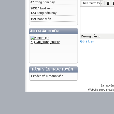
47
trong hôm nay
Kích thước font
90314
lượt xem
123
trong hôm nay
159
thành viên
ẢNH NGẪU NHIÊN
Đường dẫn
:
p
Gửi ý kiến
THÀNH VIÊN TRỰC TUYẾN
1 khách và 0 thành viên
Bản quyền 
Website được thừa 