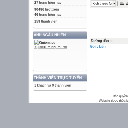
27
trong hôm nay
Kích thước font
90486
lượt xem
46
trong hôm nay
159
thành viên
ẢNH NGẪU NHIÊN
Đường dẫn
:
p
Gửi ý kiến
THÀNH VIÊN TRỰC TUYẾN
1 khách và 0 thành viên
Bản quyền 
Website được thừa 