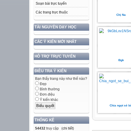
Soạn bài trực tuyến
Các trang trực thuộc
Chị Na
TÀI NGUYÊN DẠY HỌC
CÁC Ý KIẾN MỚI NHẤT
HỖ TRỢ TRỰC TUYẾN
Đgk
ĐIỀU TRA Ý KIẾN
Bạn thấy trang này như thế nào?
Đẹp
Bình thường
Đơn điệu
Ý kiến khác
Chia ngọt sẻ b
THỐNG KÊ
54432
truy cập (
chi tiết
)