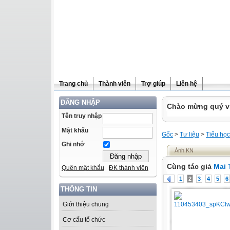
Trang chủ
Thành viên
Trợ giúp
Liên hệ
ĐĂNG NHẬP
Chào mừng quý vị 
Tên truy nhập
Mật khẩu
Gốc
>
Tư liệu
>
Tiểu học
Ghi nhớ
Ảnh KN
Cùng tác giả
Mai 
Quên mật khẩu
ĐK thành viên
1
2
3
4
5
6
THÔNG TIN
Giới thiệu chung
Cơ cấu tổ chức