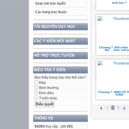
hinh hoc 7
Soạn bài trực tuyến
Các trang trực thuộc
TÀI NGUYÊN DẠY HỌC
CÁC Ý KIẾN MỚI NHẤT
Chương 7: Biểu thức 
Bài ... thức một b
HỖ TRỢ TRỰC TUYẾN
ĐIỀU TRA Ý KIẾN
Bạn thấy trang này như thế nào?
Đẹp
Bình thường
Chương 7: HINH CÓ T
Đơn điệu
XUNG
Ý kiến khác
1
2
3
THỐNG KÊ
54393
truy cập (
chi tiết
)