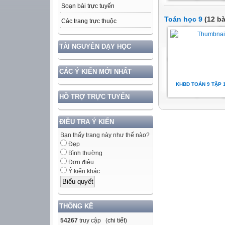
Soạn bài trực tuyến
Toán học 9
(12 bà
Các trang trực thuộc
TÀI NGUYÊN DẠY HỌC
CÁC Ý KIẾN MỚI NHẤT
KHBD TOÁN 9 TẬP 
HỖ TRỢ TRỰC TUYẾN
ĐIỀU TRA Ý KIẾN
Bạn thấy trang này như thế nào?
Đẹp
Bình thường
Đơn điệu
Ý kiến khác
THỐNG KÊ
54267
truy cập (
chi tiết
)