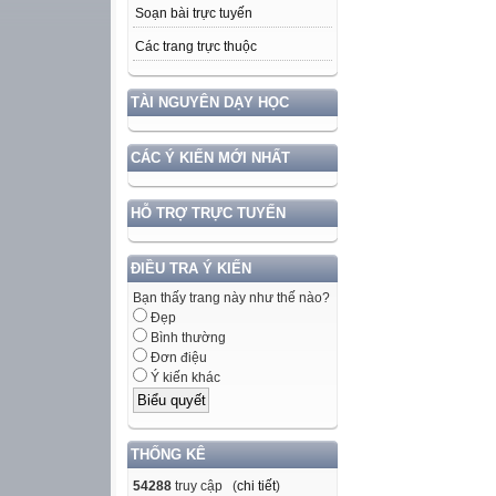
Soạn bài trực tuyến
Các trang trực thuộc
TÀI NGUYÊN DẠY HỌC
CÁC Ý KIẾN MỚI NHẤT
HỖ TRỢ TRỰC TUYẾN
ĐIỀU TRA Ý KIẾN
Bạn thấy trang này như thế nào?
Đẹp
Bình thường
Đơn điệu
Ý kiến khác
THỐNG KÊ
54288
truy cập (
chi tiết
)