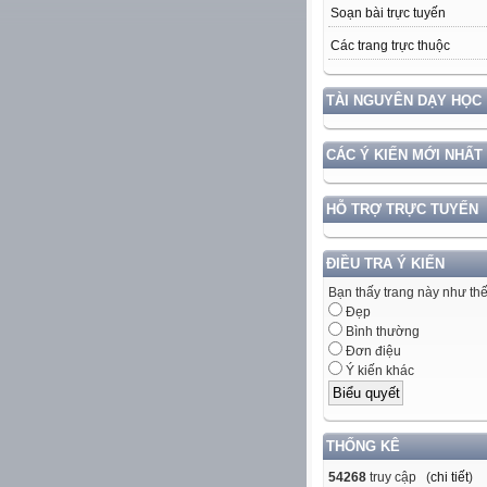
Soạn bài trực tuyến
Các trang trực thuộc
TÀI NGUYÊN DẠY HỌC
CÁC Ý KIẾN MỚI NHẤT
HỖ TRỢ TRỰC TUYẾN
ĐIỀU TRA Ý KIẾN
Bạn thấy trang này như th
Đẹp
Bình thường
Đơn điệu
Ý kiến khác
THỐNG KÊ
54268
truy cập (
chi tiết
)