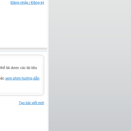
Đăng nhập / Đăng ký
ể tải được các tài liệu
hoặc
xem phim hướng dẫn
Tạo bài viết mới