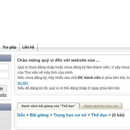
Trợ giúp
Liên hệ
Chào mừng quý vị đến với website của ...
Quý vị chưa đăng nhập hoặc chưa đăng ký làm thành viên, vì vậy chưa th
của Thư viện về máy tính của mình.
Nếu chưa đăng ký, hãy nhấn vào chữ
ĐK thành viên
ở phía bên trái, 
tại đây
Nếu đã đăng ký rồi, quý vị có thể đăng nhập ở ngay phía bên trái.
viên
Danh sách bài giảng của "Thể dục"
Danh sách thư mục con
Gốc
>
Bài giảng
>
Trung học cơ sở
>
Thể dục
> (0 bài)