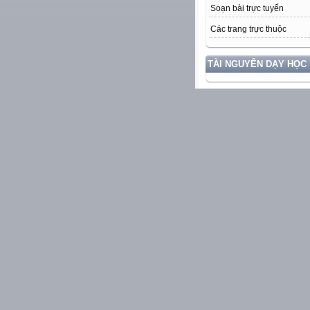
Soạn bài trực tuyến
Các trang trực thuộc
TÀI NGUYÊN DẠY HỌC
CÁC Ý KIẾN MỚI NHẤT
HỖ TRỢ TRỰC TUYẾN
ĐIỀU TRA Ý KIẾN
Bạn thấy trang này như th
Đẹp
Bình thường
Đơn điệu
Ý kiến khác
THỐNG KÊ
54437
truy cập (
chi tiết
)