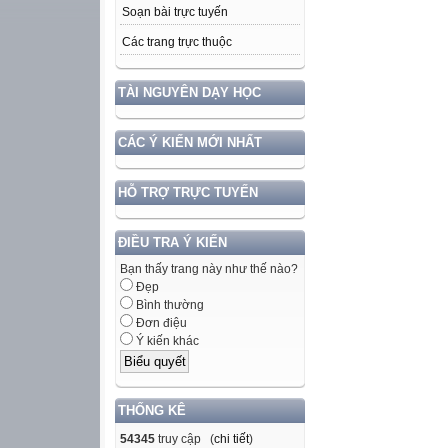
Soạn bài trực tuyến
Các trang trực thuộc
TÀI NGUYÊN DẠY HỌC
CÁC Ý KIẾN MỚI NHẤT
HỖ TRỢ TRỰC TUYẾN
ĐIỀU TRA Ý KIẾN
Bạn thấy trang này như thế nào?
Đẹp
Bình thường
Đơn điệu
Ý kiến khác
THỐNG KÊ
54345
truy cập (
chi tiết
)