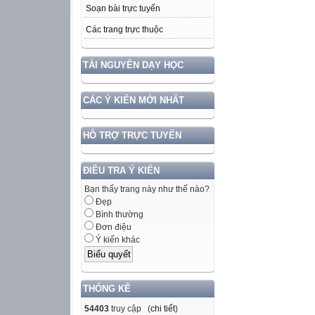
Soạn bài trực tuyến
Các trang trực thuộc
TÀI NGUYÊN DẠY HỌC
CÁC Ý KIẾN MỚI NHẤT
HỖ TRỢ TRỰC TUYẾN
ĐIỀU TRA Ý KIẾN
Bạn thấy trang này như thế nào?
Đẹp
Bình thường
Đơn điệu
Ý kiến khác
THỐNG KÊ
54403
truy cập (
chi tiết
)