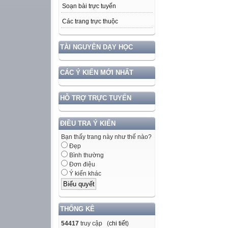
Soạn bài trực tuyến
Các trang trực thuộc
TÀI NGUYÊN DẠY HỌC
CÁC Ý KIẾN MỚI NHẤT
HỖ TRỢ TRỰC TUYẾN
ĐIỀU TRA Ý KIẾN
Bạn thấy trang này như thế nào?
Đẹp
Bình thường
Đơn điệu
Ý kiến khác
THỐNG KÊ
54417
truy cập (
chi tiết
)