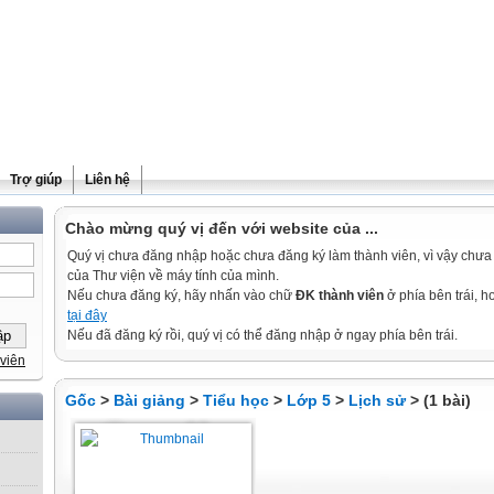
Trợ giúp
Liên hệ
Chào mừng quý vị đến với website của ...
Quý vị chưa đăng nhập hoặc chưa đăng ký làm thành viên, vì vậy chưa th
của Thư viện về máy tính của mình.
Nếu chưa đăng ký, hãy nhấn vào chữ
ĐK thành viên
ở phía bên trái, 
tại đây
Nếu đã đăng ký rồi, quý vị có thể đăng nhập ở ngay phía bên trái.
viên
Gốc
>
Bài giảng
>
Tiểu học
>
Lớp 5
>
Lịch sử
> (1 bài)