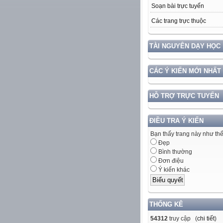
Soạn bài trực tuyến
Các trang trực thuộc
TÀI NGUYÊN DẠY HỌC
CÁC Ý KIẾN MỚI NHẤT
HỖ TRỢ TRỰC TUYẾN
ĐIỀU TRA Ý KIẾN
Bạn thấy trang này như th
Đẹp
Bình thường
Đơn điệu
Ý kiến khác
THỐNG KÊ
54312
truy cập (
chi tiết
)