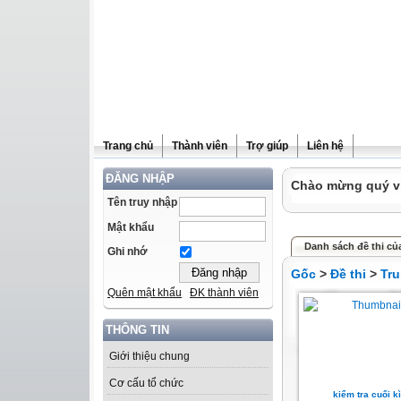
Trang chủ
Thành viên
Trợ giúp
Liên hệ
ĐĂNG NHẬP
Chào mừng quý vị 
Tên truy nhập
Mật khẩu
Danh sách đề thi củ
Ghi nhớ
Gốc
>
Đề thi
>
Tru
Quên mật khẩu
ĐK thành viên
THÔNG TIN
Giới thiệu chung
Cơ cấu tổ chức
kiểm tra cuối kì