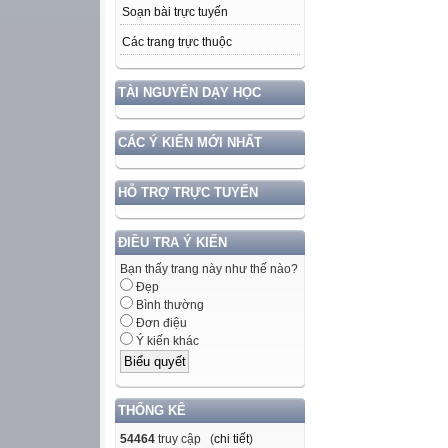
Soạn bài trực tuyến
Các trang trực thuộc
TÀI NGUYÊN DẠY HỌC
CÁC Ý KIẾN MỚI NHẤT
HỖ TRỢ TRỰC TUYẾN
ĐIỀU TRA Ý KIẾN
Bạn thấy trang này như thế nào?
Đẹp
Bình thường
Đơn điệu
Ý kiến khác
THỐNG KÊ
54464
truy cập (
chi tiết
)