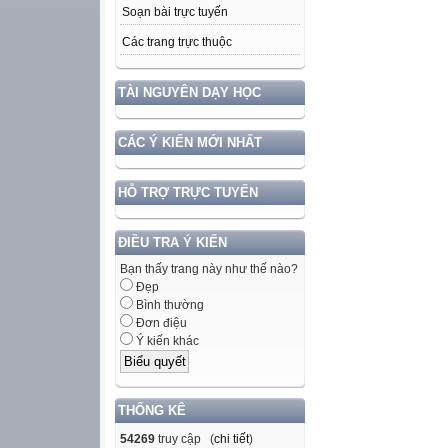
Soạn bài trực tuyến
Các trang trực thuộc
TÀI NGUYÊN DẠY HỌC
CÁC Ý KIẾN MỚI NHẤT
HỖ TRỢ TRỰC TUYẾN
ĐIỀU TRA Ý KIẾN
Bạn thấy trang này như thế nào?
Đẹp
Bình thường
Đơn điệu
Ý kiến khác
THỐNG KÊ
54269
truy cập (
chi tiết
)