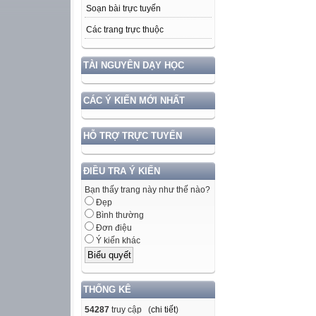
Soạn bài trực tuyến
Các trang trực thuộc
TÀI NGUYÊN DẠY HỌC
CÁC Ý KIẾN MỚI NHẤT
HỖ TRỢ TRỰC TUYẾN
ĐIỀU TRA Ý KIẾN
Bạn thấy trang này như thế nào?
Đẹp
Bình thường
Đơn điệu
Ý kiến khác
THỐNG KÊ
54287
truy cập (
chi tiết
)