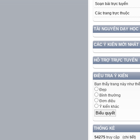
Soạn bài trực tuyến
Các trang trực thuộc
TÀI NGUYÊN DẠY HỌC
CÁC Ý KIẾN MỚI NHẤT
HỖ TRỢ TRỰC TUYẾN
ĐIỀU TRA Ý KIẾN
Bạn thấy trang này như th
Đẹp
Bình thường
Đơn điệu
Ý kiến khác
THỐNG KÊ
54275
truy cập (
chi tiết
)