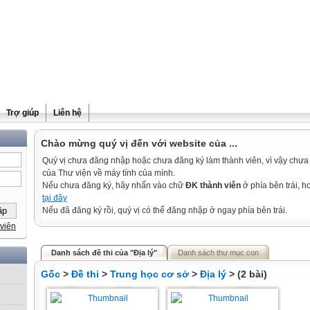
Trợ giúp
Liên hệ
Chào mừng quý vị đến với website của ...
Quý vị chưa đăng nhập hoặc chưa đăng ký làm thành viên, vì vậy chưa th
của Thư viện về máy tính của mình.
Nếu chưa đăng ký, hãy nhấn vào chữ
ĐK thành viên
ở phía bên trái, 
tại đây
Nếu đã đăng ký rồi, quý vị có thể đăng nhập ở ngay phía bên trái.
viên
Danh sách đề thi của "Địa lý"
Danh sách thư mục con
Gốc
>
Đề thi
>
Trung học cơ sở
>
Địa lý
> (2 bài)