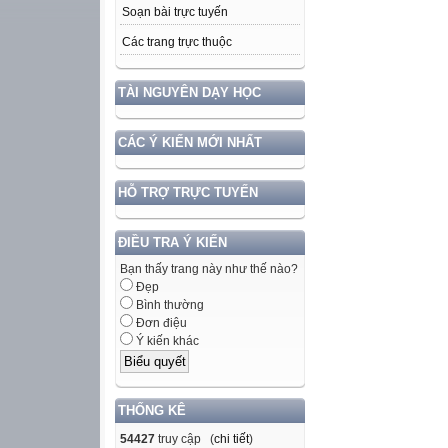
Soạn bài trực tuyến
Các trang trực thuộc
TÀI NGUYÊN DẠY HỌC
CÁC Ý KIẾN MỚI NHẤT
HỖ TRỢ TRỰC TUYẾN
ĐIỀU TRA Ý KIẾN
Bạn thấy trang này như thế nào?
Đẹp
Bình thường
Đơn điệu
Ý kiến khác
THỐNG KÊ
54427
truy cập (
chi tiết
)