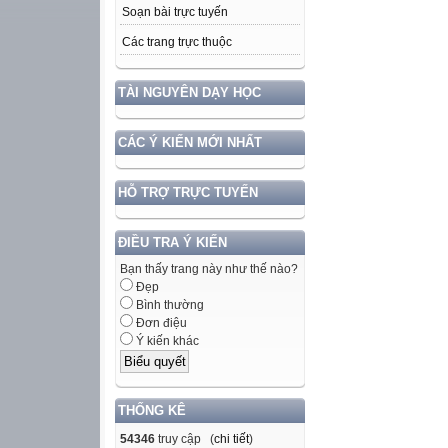
Soạn bài trực tuyến
Các trang trực thuộc
TÀI NGUYÊN DẠY HỌC
CÁC Ý KIẾN MỚI NHẤT
HỖ TRỢ TRỰC TUYẾN
ĐIỀU TRA Ý KIẾN
Bạn thấy trang này như thế nào?
Đẹp
Bình thường
Đơn điệu
Ý kiến khác
THỐNG KÊ
54346
truy cập (
chi tiết
)