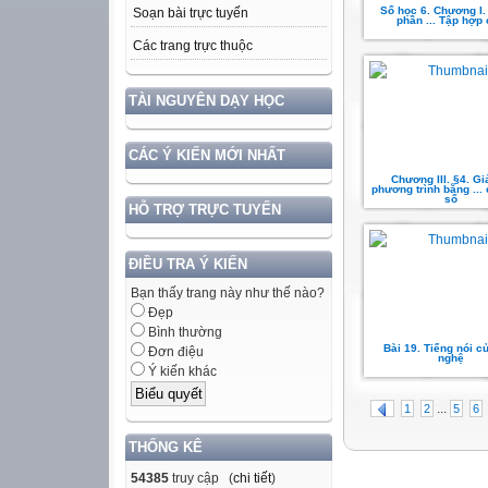
Số học 6. Chương I.
Soạn bài trực tuyến
phần ... Tập hợp
Các trang trực thuộc
TÀI NGUYÊN DẠY HỌC
CÁC Ý KIẾN MỚI NHẤT
Chương III. §4. Gi
phương trình bằng ...
số
HỖ TRỢ TRỰC TUYẾN
ĐIỀU TRA Ý KIẾN
Bạn thấy trang này như thế nào?
Đẹp
Bình thường
Bài 19. Tiếng nói c
Đơn điệu
nghệ
Ý kiến khác
...
1
2
5
6
THỐNG KÊ
54385
truy cập (
chi tiết
)