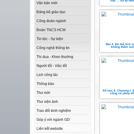
các ... số tự nhi
Văn bản mới
Đảng bộ giáo dục
Công đoàn ngành
Đoàn TNCS HCM
Tin tức - Sự kiện
Bài 4. Đo thể tích v
không thấm nư
Công nghệ thông tin
Thi đua - Khen thưởng
Người tốt - Việc tốt
Lịch công tác
Thông báo
Số học 6. Chương I. 
Thư mời
cộng và phép n
Thư viện ảnh
Trao đổi kinh nghiệm
Góp ý với ngành GD
Liên kết website