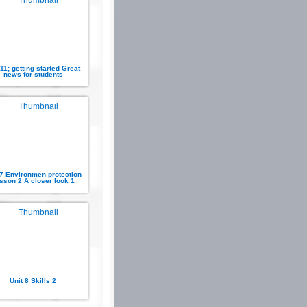
 11; getting started Great
news for students
 7 Environmen protection
sson 2 A closer look 1
Unit 8 Skills 2