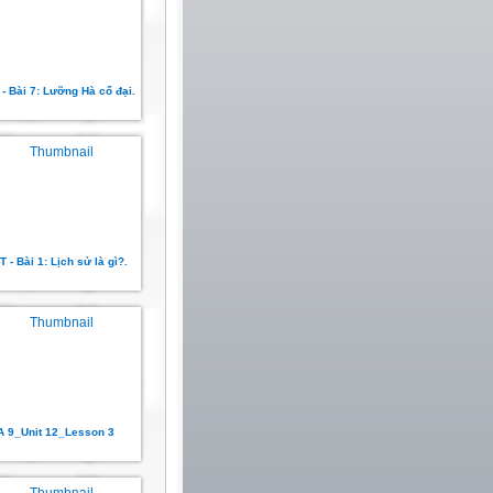
- Bài 7: Lưỡng Hà cổ đại.
 - Bài 1: Lịch sử là gì?.
A 9_Unit 12_Lesson 3