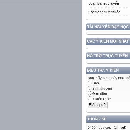
Soạn bài trực tuyến
Các trang trực thuộc
TÀI NGUYÊN DẠY HỌC
CÁC Ý KIẾN MỚI NHẤT
HỖ TRỢ TRỰC TUYẾN
ĐIỀU TRA Ý KIẾN
Bạn thấy trang này như th
Đẹp
Bình thường
Đơn điệu
Ý kiến khác
THỐNG KÊ
54354
truy cập (
chi tiết
)