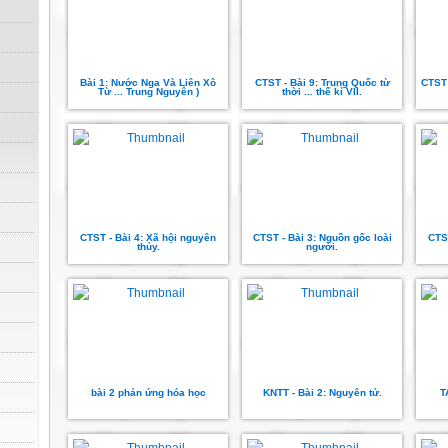
Bài 1: Nước Nga Và Liên Xô
CTST - Bài 9: Trung Quốc từ
CTST 
Từ ... Trung Nguyên )
thời ... thế kỉ VII.
CTST - Bài 4: Xã hội nguyên
CTST - Bài 3: Nguồn gốc loài
CTST
thủy.
người.
bài 2 phản ứng hóa học
KNTT - Bài 2: Nguyên tử.
T