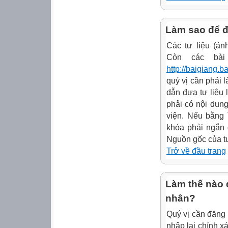
Làm sao để đư
Các tư liệu (ản
Còn các bài 
http://baigiang.b
quý vị cần phải 
dẫn đưa tư liệu
phải có nội dun
viện. Nếu bằng 
khóa phải ngắn 
Nguồn gốc của tư 
Trở về đầu trang
Làm thế nào đ
nhân?
Quý vị cần đăng
nhập lại chính xá