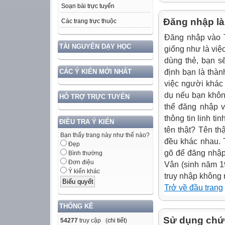
Soạn bài trực tuyến
Đăng nhập là 
Các trang trực thuộc
Đăng nhập vào T
TÀI NGUYÊN DẠY HỌC
giống như là việc
dùng thẻ, bạn s
định bạn là thàn
CÁC Ý KIẾN MỚI NHẤT
việc người khác
dụ nếu bạn khôn
HỖ TRỢ TRỰC TUYẾN
thể đăng nhập v
thông tin linh ti
ĐIỀU TRA Ý KIẾN
tên thật? Tên th
Bạn thấy trang này như thế nào?
đều khác nhau. 
Đẹp
gõ để đăng nhập
Bình thường
Đơn điệu
Vân (sinh năm 19
Ý kiến khác
truy nhập không 
Trở về đầu trang
THỐNG KÊ
Sử dụng chức
54277
truy cập (
chi tiết
)