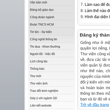
Văn bản mới
Làm sao để đưa
Đảng bộ giáo dục
Làm thế nào để
Hình đại diện 
Công đoàn ngành
Đoàn TNCS HCM
Tin tức - Sự kiện
Đăng ký thàn
Công nghệ thông tin
Giống như ở một
Thi đua - Khen thưởng
quyền lợi riêng,
Thư viện cũng vậy
Người tốt - Việc tốt
về, đưa các tài 
Lịch công tác
viện quản lý đư
Thông báo
như thế nào, ch
nguyên của mình,
Thư mời
đổi ý kiến với m
Thư viện ảnh
và hoàn toàn mi
Trao đổi kinh nghiệm
thông tin theo m
Góp ý với ngành GD
bạn và từ đó về 
Trở về đầu trang
Liên kết website