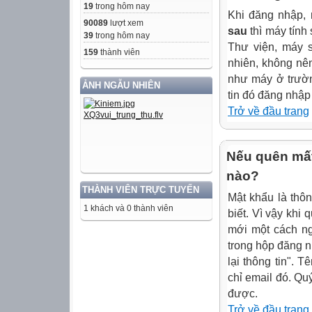
19
trong hôm nay
Khi đăng nhập,
90089
lượt xem
sau
thì máy tính
39
trong hôm nay
Thư viện, máy s
159
thành viên
nhiên, không nê
như máy ở trườn
ẢNH NGẪU NHIÊN
tin đó đăng nhập
Trở về đầu trang
Nếu quên mất
nào?
THÀNH VIÊN TRỰC TUYẾN
Mật khẩu là thôn
1 khách và 0 thành viên
biết. Vì vậy khi 
mới một cách ng
trong hộp đăng n
lại thông tin". 
chỉ email đó. Qu
được.
Trở về đầu trang