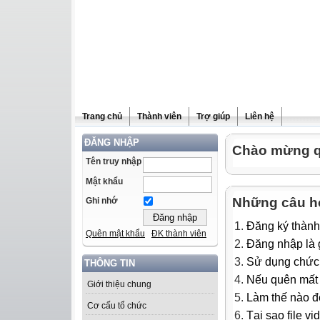
Trang chủ
Thành viên
Trợ giúp
Liên hệ
ĐĂNG NHẬP
Chào mừng qu
Tên truy nhập
Mật khẩu
Những câu h
Ghi nhớ
Đăng ký thành
Quên mật khẩu
ĐK thành viên
Đăng nhập là g
Sử dụng chức 
THÔNG TIN
Nếu quên mất m
Giới thiệu chung
Làm thế nào để
Cơ cấu tổ chức
Tại sao file v